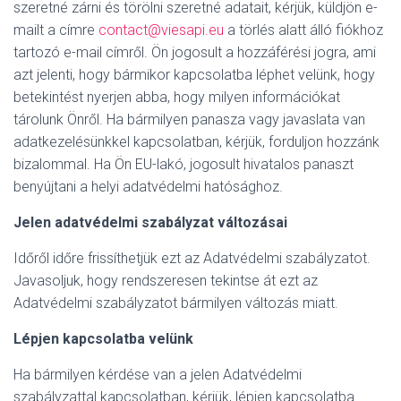
szeretné zárni és törölni szeretné adatait, kérjük, küldjön e-
mailt a címre
contact@viesapi.eu
a törlés alatt álló fiókhoz
tartozó e-mail címről. Ön jogosult a hozzáférési jogra, ami
azt jelenti, hogy bármikor kapcsolatba léphet velünk, hogy
betekintést nyerjen abba, hogy milyen információkat
tárolunk Önről. Ha bármilyen panasza vagy javaslata van
adatkezelésünkkel kapcsolatban, kérjük, forduljon hozzánk
bizalommal. Ha Ön EU-lakó, jogosult hivatalos panaszt
benyújtani a helyi adatvédelmi hatósághoz.
Jelen adatvédelmi szabályzat változásai
Időről időre frissíthetjük ezt az Adatvédelmi szabályzatot.
Javasoljuk, hogy rendszeresen tekintse át ezt az
Adatvédelmi szabályzatot bármilyen változás miatt.
Lépjen kapcsolatba velünk
Ha bármilyen kérdése van a jelen Adatvédelmi
szabályzattal kapcsolatban, kérjük, lépjen kapcsolatba