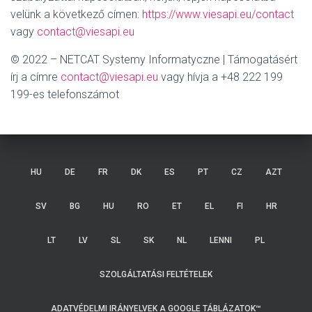
velünk a következő címen:
https://www.viesapi.eu/contact
vagy
contact@viesapi.eu
© 2022 – NETCAT Systemy Informatyczne | Támogatásért
írj a címre
contact@viesapi.eu
vagy hívja a +48 222 199
199-es telefonszámot
HU
DE
FR
DK
ES
PT
CZ
AZT
SV
BG
HU
RO
ET
EL
FI
HR
LT
LV
SL
SK
NL
LENNI
PL
SZOLGÁLTATÁSI FELTÉTELEK
ADATVÉDELMI IRÁNYELVEK A GOOGLE TÁBLÁZATOK™