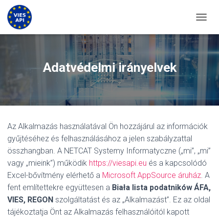
KAPCS
Adatvédelmi irányelvek
Az Alkalmazás használatával Ön hozzájárul az információk
gyűjtéséhez és felhasználásához a jelen szabályzattal
összhangban. A NETCAT Systemy Informatyczne („mi”, „mi”
vagy „mieink”) működik
https://viesapi.eu
és a kapcsolódó
Excel-bővítmény elérhető a
Microsoft AppSource áruház
. A
fent említettekre együttesen a
Biała lista podatników ÁFA,
VIES, REGON
szolgáltatást és az „Alkalmazást”. Ez az oldal
tájékoztatja Önt az Alkalmazás felhasználóitól kapott