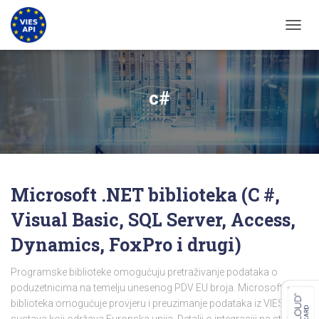
UKLJU
c#
Microsoft .NET biblioteka (C #,
Visual Basic, SQL Server, Access,
Dynamics, FoxPro i drugi)
Programske biblioteke omogućuju pretraživanje podataka o
poduzetnicima na temelju unesenog PDV EU broja. Microsoft .NET
biblioteka omogućuje provjeru i preuzimanje podataka iz VIES