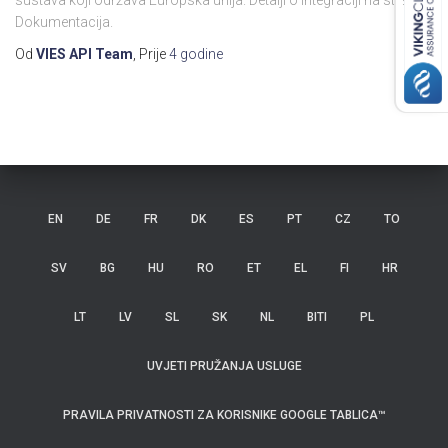
sustava koji održava Europska unija. Detalji o integraciji na stranici
Dokumentacija.
Od
VIES API Team
, Prije
4 godine
EN
DE
FR
DK
ES
PT
CZ
TO
SV
BG
HU
RO
ET
EL
FI
HR
LT
LV
SL
SK
NL
BITI
PL
UVJETI PRUŽANJA USLUGE
PRAVILA PRIVATNOSTI ZA KORISNIKE GOOGLE TABLICA™