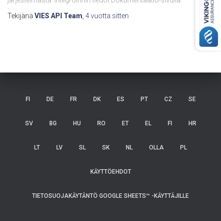
järjestelmästä. Integroinnin tiedot Dokumentaatio-sivulla.
Tekijänä
VIES API Team
,
4 vuotta
sitten
FI
DE
FR
DK
ES
PT
CZ
SE
SV
BG
HU
RO
ET
EL
FI
HR
LT
LV
SL
SK
NL
OLLA
PL
KÄYTTÖEHDOT
TIETOSUOJAKÄYTÄNTÖ GOOGLE SHEETS™ -KÄYTTÄJILLE