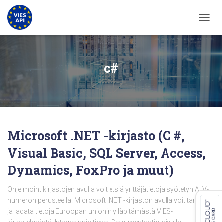
VAIHD
c#
Microsoft .NET -kirjasto (C #,
Visual Basic, SQL Server, Access,
Dynamics, FoxPro ja muut)
Ohjelmointikirjastojen avulla voit etsiä yrittäjätietoja syötetyn ALV-
numeron perusteella. Microsoft .NET -kirjaston avulla voit tarkistaa
ja ladata tietoja Euroopan unionin ylläpitämästä VIES-