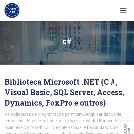
ALTER
c#
Biblioteca Microsoft .NET (C #,
Visual Basic, SQL Server, Access,
Dynamics, FoxPro e outros)
As bibliotecas de programação permitem pesquisar dados de
empreendedores com base no número de IVA da UE inserido. A
biblioteca Microsoft .NET permite verificar e baixar dados do