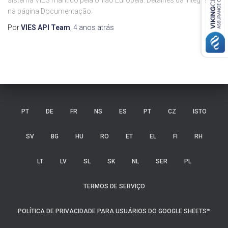
sistema VIES mantido pela União Européia. Detalhes da integração
na página Documentação.
Por
VIES API Team
,
4 anos
atrás
PT
DE
FR
NS
ES
PT
CZ
ISTO
SV
BG
HU
RO
ET
EL
FI
RH
LT
LV
SL
SK
NL
SER
PL
TERMOS DE SERVIÇO
POLÍTICA DE PRIVACIDADE PARA USUÁRIOS DO GOOGLE SHEETS™