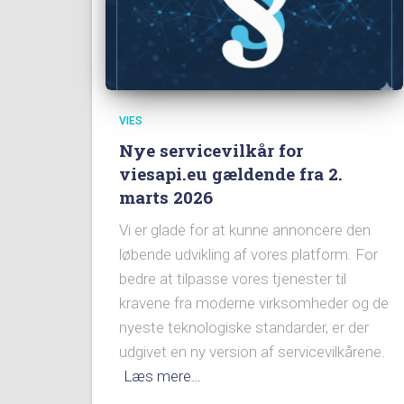
VIES
Nye servicevilkår for
viesapi.eu gældende fra 2.
marts 2026
Vi er glade for at kunne annoncere den
løbende udvikling af vores platform. For
bedre at tilpasse vores tjenester til
kravene fra moderne virksomheder og de
nyeste teknologiske standarder, er der
udgivet en ny version af servicevilkårene.
Læs mere…