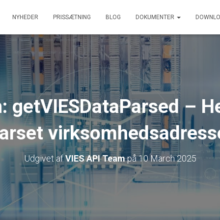
NYHEDER
PRISSÆTNING
BLOG
DOKUMENTER
DOWNLO
n: getVIESDataParsed – H
arset virksomhedsadress
Udgivet af
VIES API Team
på
10 March 2025