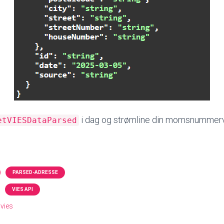
i dag og strømline din momsnummerv
etVIESDataParsed
PARSED-ADRESSE
VIES API
vies