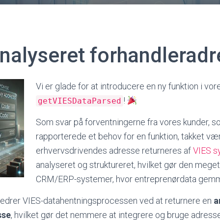
nalyseret forhandlerad
Vi er glade for at introducere en ny funktion i vor
!
getVIESDataParsed
Som svar på forventningerne fra vores kunder, 
rapporterede et behov for en funktion, takket væ
erhvervsdrivendes adresse returneres af
VIES s
analyseret og struktureret, hvilket gør den meget
CRM/ERP-systemer, hvor entreprenørdata gem
bedrer VIES-datahentningsprocessen ved at returnere en
a
sse
, hvilket gør det nemmere at integrere og bruge adresse