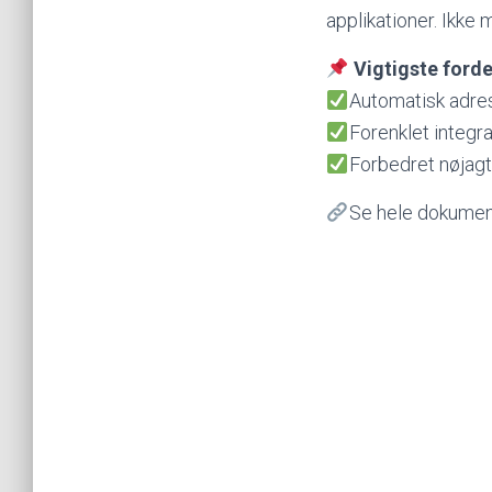
applikationer. Ikke
Vigtigste forde
Automatisk adres
Forenklet integra
Forbedret nøjag
Se hele dokument