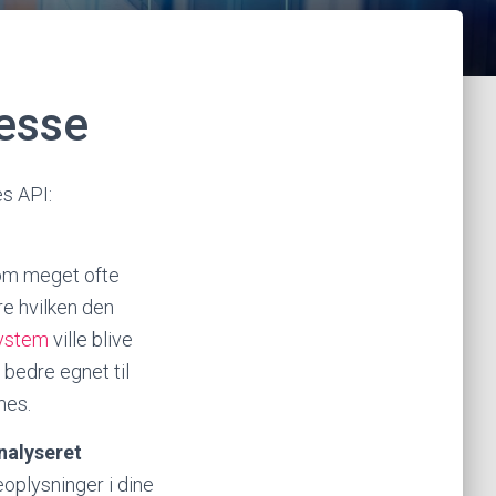
resse
es API:
som meget ofte
re hvilken den
ystem
ville blive
 bedre egnet til
mes.
nalyseret
oplysninger i dine