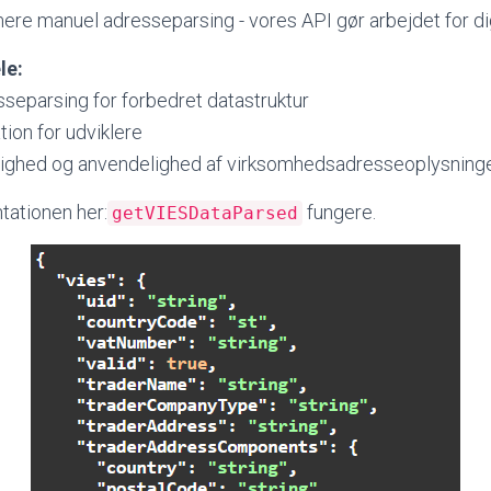
 mere manuel adresseparsing - vores API gør arbejdet for di
le:
separsing for forbedret datastruktur
tion for udviklere
tighed og anvendelighed af virksomhedsadresseoplysning
ationen her:
fungere.
getVIESDataParsed