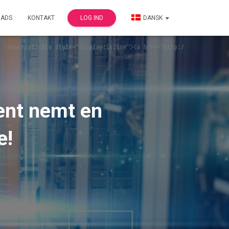
ADS
KONTAKT
LOG IND
DANSK
ent nemt en
e!