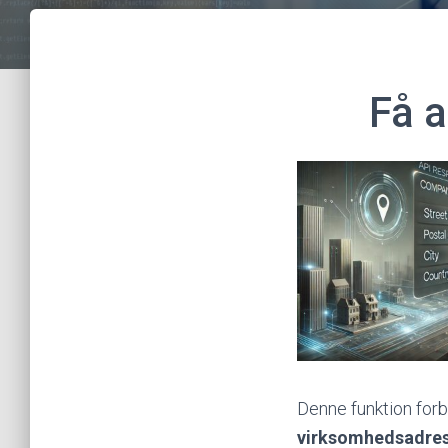
Få a
Denne funktion for
virksomhedsadre