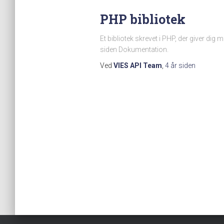
PHP bibliotek
Et bibliotek skrevet i PHP, der giver dig
siden Dokumentation.
Ved
VIES API Team
,
4 år
siden