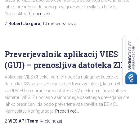
sistemu VIES. Z uporabo asinhronega paketnega preverjanja ste
lahko prepričani, da bodo preverjene vse številke za DDV EU.
Namestitev,
Preberi več…
Z
Robert Jazgara
,
10 mesecev
nazaj
Preverjevalnik aplikacij VIES
(GUI) – prenosljiva datoteka ZIP
Aplikacija VIES Checker vam omogoča nalaganje katere koli
datoteke CSV za preverjanje subjektov (izvajalcev), katerih številke
za DDV EU so shranjene v datoteki CSV glede na njihov status v
sistemu VIES. Z uporabo asinhronega paketnega preverjanja ste
lahko prepričani, da bodo preverjene vse številke za DDV EU.
Namestitev, konfiguracija
Preberi več…
Z
VIES API Team
,
4 leta
nazaj