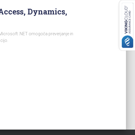
 Access, Dynamics,
 Microsoft .NET omogoča preverjanje in
cijo.