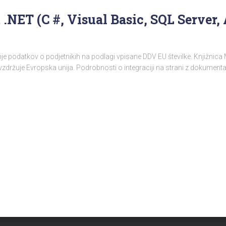
.NET (C #, Visual Basic, SQL Server,
 podatkov o podjetnikih na podlagi vpisane DDV EU številke. Knjižnica
vzdržuje Evropska unija. Podrobnosti o integraciji na strani z dokumenta