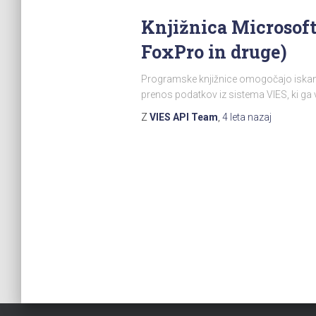
Knjižnica Microsoft 
FoxPro in druge)
Programske knjižnice omogočajo iskanje
prenos podatkov iz sistema VIES, ki ga 
Z
VIES API Team
,
4 leta
nazaj