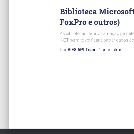
Biblioteca Microsoft
FoxPro e outros)
As bibliotecas de programação permite
.NET permite verificar e baixar dados 
Por
VIES API Team
,
4 anos
atrás