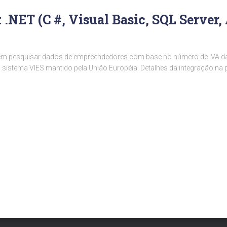
 .NET (C #, Visual Basic, SQL Server
m pesquisar dados de empreendedores com base no número de IVA da U
do sistema VIES mantido pela União Européia. Detalhes da integração n