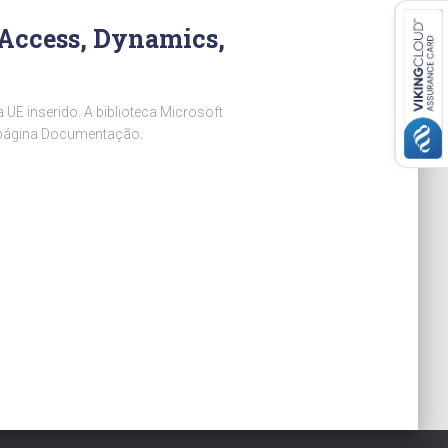
, Access, Dynamics,
E inserido. A biblioteca Microsoft
a página Documentação.