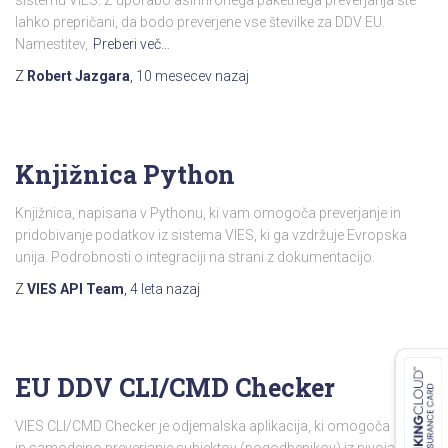
sistemu VIES. Z uporabo asinhronega paketnega preverjanja ste
lahko prepričani, da bodo preverjene vse številke za DDV EU.
Namestitev,
Preberi več…
Z
Robert Jazgara
,
10 mesecev
nazaj
Knjižnica Python
Knjižnica, napisana v Pythonu, ki vam omogoča preverjanje in
pridobivanje podatkov iz sistema VIES, ki ga vzdržuje Evropska
unija. Podrobnosti o integraciji na strani z dokumentacijo.
Z
VIES API Team
,
4 leta
nazaj
EU DDV CLI/CMD Checker
VIES CLI/CMD Checker je odjemalska aplikacija, ki omogoča hitro