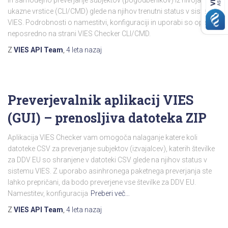
in samodejno preverjanje subjektov (pogodbenikov) iz nivoja
ukazne vrstice (CLI/CMD) glede na njihov trenutni status v sistemu
VIES. Podrobnosti o namestitvi, konfiguraciji in uporabi so opisane
neposredno na strani VIES Checker CLI/CMD.
Z
VIES API Team
,
4 leta
nazaj
Preverjevalnik aplikacij VIES
(GUI) – prenosljiva datoteka ZIP
Aplikacija VIES Checker vam omogoča nalaganje katere koli
datoteke CSV za preverjanje subjektov (izvajalcev), katerih številke
za DDV EU so shranjene v datoteki CSV glede na njihov status v
sistemu VIES. Z uporabo asinhronega paketnega preverjanja ste
lahko prepričani, da bodo preverjene vse številke za DDV EU.
Namestitev, konfiguracija
Preberi več…
Z
VIES API Team
,
4 leta
nazaj