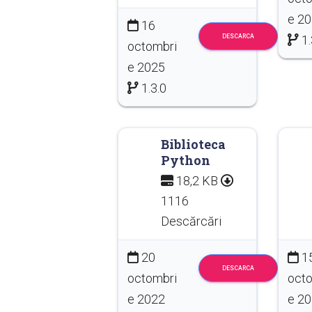
e 2
16
DESCARCA
1.
octombri
e 2025
1.3.0
Biblioteca
Python
18,2 KB
1116
Descărcări
20
1
DESCARCA
octombri
octo
e 2022
e 2