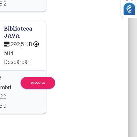
3.2
Biblioteca
JAVA
292,5 KB
584
Descărcări
5
DESCARCA
mbri
022
3.0