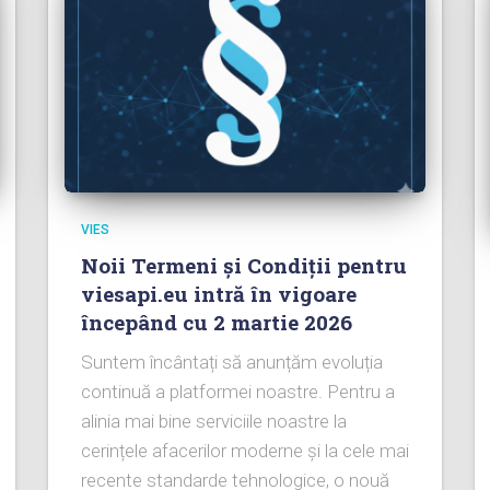
VIES
Noii Termeni și Condiții pentru
viesapi.eu intră în vigoare
începând cu 2 martie 2026
Suntem încântați să anunțăm evoluția
continuă a platformei noastre. Pentru a
alinia mai bine serviciile noastre la
cerințele afacerilor moderne și la cele mai
recente standarde tehnologice, o nouă