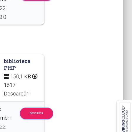
022
3.0
biblioteca
PHP
150,1 KB
1617
Descărcări
5
DESCARCA
mbri
022