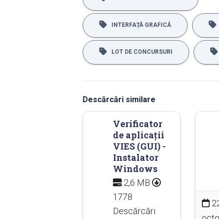
INTERFAȚĂ GRAFICĂ
LOT DE CONCURSURI
Descărcări similare
Verificator
de aplicații
VIES (GUI) -
Instalator
Windows
2,6 MB
1778
2
Descărcări
octo