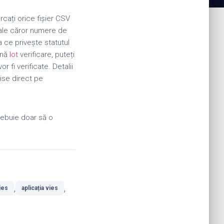
rcați orice fișier CSV
, ale căror numere de
a ce privește statutul
onă
lot
verificare, puteți
or fi verificate.
Detalii
rise direct pe
trebuie doar să o
,
,
ies
aplicația vies