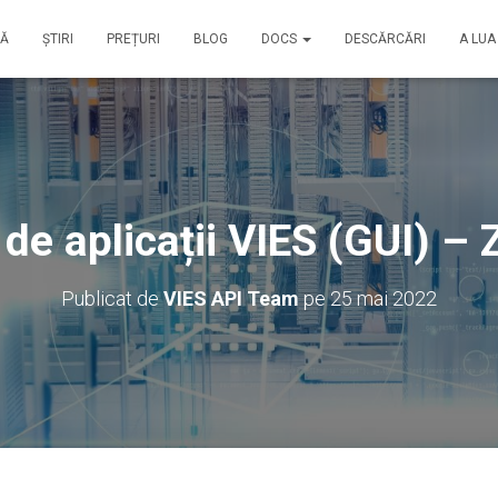
SĂ
ȘTIRI
PREȚURI
BLOG
DOCS
DESCĂRCĂRI
A LUA
 de aplicații VIES (GUI) – 
Publicat de
VIES API Team
pe
25 mai 2022