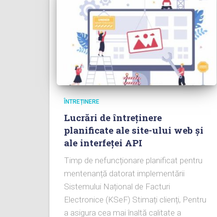
ÎNTREȚINERE
Lucrări de întreținere
planificate ale site-ului web și
ale interfeței API
Timp de nefuncționare planificat pentru
mentenanță datorat implementării
Sistemului Național de Facturi
Electronice (KSeF) Stimați clienți, Pentru
a asigura cea mai înaltă calitate a