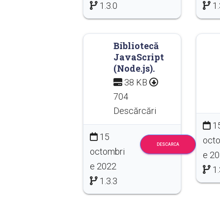
1.3.0
1.
Bibliotecă
JavaScript
(Node.js).
38 KB
704
Descărcări
1
15
octo
DESCARCA
octombri
e 2
e 2022
1.
1.3.3