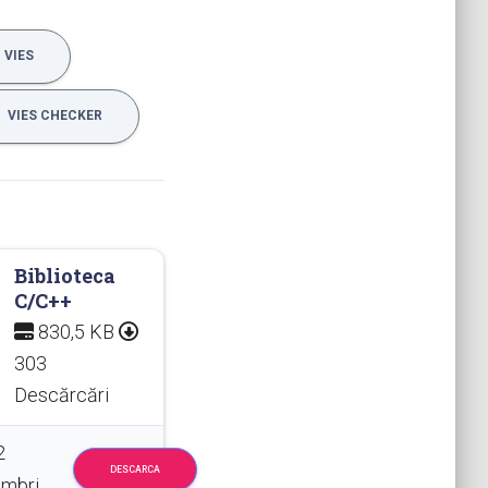
VIES
VIES CHECKER
Biblioteca
C/C++
830,5 KB
303
Descărcări
2
DESCARCA
mbri