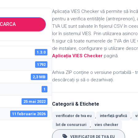
Aplicația VIES Checker vă permite să încă
pentru a verifica entitățile (antreprenori)
CARCA
TVA UE sunt salvate în fișierul CSV în cee
lor în sistemul VIES.
Prin utilizarea asincr
fi sigur că toate numerele de TVA din UE v
de instalare, configurare și utilizare desc
1.3.0
Aplicația VIES Checker
pagină.
1792
Arhiva ZIP conține o versiune portabilă - 
2,3 MB
descărcați și să o dezarhivați.
1
25 mai 2022
Categorii & Etichete
11 februarie 2026
,
,
verificator de tva eu
interfață grafică
v
,
lot de concursuri
vies checker
VERIFICATOR DE TVA EU