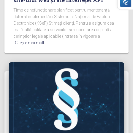
Timp de nefuncționare planificat pentru mentenanță
datorat implementării Sistemului Național de Facturi
Electronice (KSeF) Stimați clienți, Pentru a asigura cea
mai înaltă calitate a serviciilor și respectarea deplină a
cerințelor legale aplicabile (intrarea în vigoare a
Citeşte mai mult…