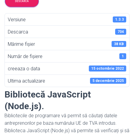
DESCARCA
Versiune
1.3.3
Descarca
704
Mărime fișier
38 KB
Număr de fișiere
1
creeaza o data
15 octombrie 2022
Ultima actualizare
5 decembrie 2025
Bibliotecă JavaScript
(Node.js).
Bibliotecile de programare vă permit să căutați datele
antreprenorilor pe baza numărului UE de TVA introdus.
Biblioteca JavaScript (Node.js) vă permite să verificați și să