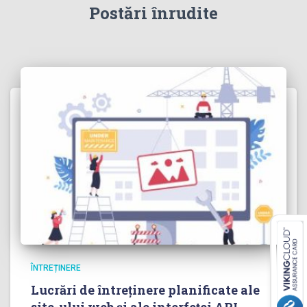
Postări înrudite
ÎNTREȚINERE
Lucrări de întreținere planificate ale
site-ului web și ale interfeței API