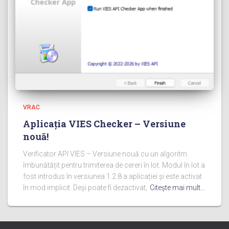
VRAC
Aplicația VIES Checker – Versiune
nouă!
Verificator API VIES – Versiune nouă cu un algoritm
îmbunătățit pentru trimiterea de cereri în lot. Modul în lot a
fost introdus în versiunea 1.2.8 a aplicației și este activat
în mod implicit. Deși poate fi dezactivat,
Citeşte mai mult…