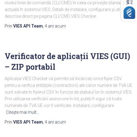
nivelul liniei de comandă (CLI/CMD) în ceea ce privește starea lor
actuală în sistemul VIES. Detalii de instalare, configurare și utilizare
descrise direct pe pagina CLI/CMD VIES Checker.
Prin
VIES API Team
,
4 ani
acum
Verificator de aplicații VIES (GUI)
– ZIP portabil
Aplicația VIES Checker vă permite să încărcați orice fișier CSV
pentru a verifica entitățile (contractorii) ale căror numere de TVA UE
sunt salvate în fișierul CSV în funcție de statutul lor în sistemul VIES.
Prin utilizarea verificării asincrone în lot, puteți fi sigur că toate
numerele de TVA UE vor fi verificate. Instalare, configurare
Citeşte mai mult…
Prin
VIES API Team
,
4 ani
acum