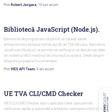
Prin
Robert Jazgara
,
10 luni
acum
Bibliotecă JavaScript (Node.js).
Bibliotecile de programare vă permit să căutați datele
antreprenorilor pe baza numărului UE de TVA introdus. Biblioteca
JavaScript (Node.js) vă permite să verificați și să descărcați date
din sistemul VIES menținut de Uniunea Europeană. Detalii despre
integrare pe pagina Documentație.
Prin
VIES API Team
,
4 ani
acum
UE TVA CLI/CMD Checker
VIES CLI/CMD Checker este o aplicație client care permite
verificarea rapidă și automată a entităților (antreprenorilor) de la