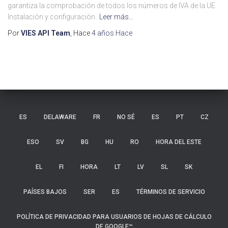
garantiza la comprobación de todos los números de IVA de la UE.
Instalación y configuración.
Leer más…
Por
VIES API Team
, Hace
4 años
Hace
ES
DELAWARE
FR
NO SÉ
ES
PT
CZ
ESO
SV
BG
HU
RO
HORA DEL ESTE
EL
FI
HORA
LT
LV
SL
SK
PAÍSES BAJOS
SER
ES
TÉRMINOS DE SERVICIO
POLÍTICA DE PRIVACIDAD PARA USUARIOS DE HOJAS DE CÁLCULO
DE GOOGLE™