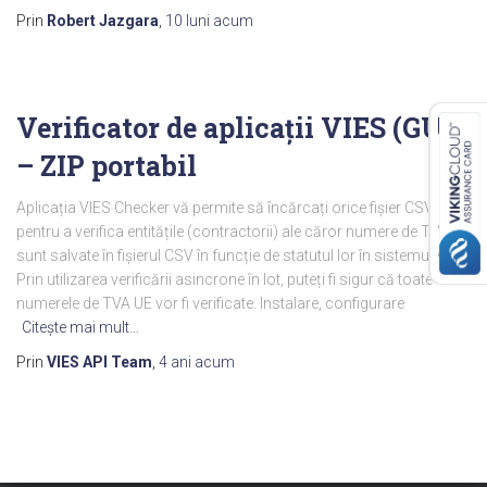
Prin
Robert Jazgara
,
10 luni
acum
Verificator de aplicații VIES (GUI)
– ZIP portabil
Aplicația VIES Checker vă permite să încărcați orice fișier CSV
pentru a verifica entitățile (contractorii) ale căror numere de TVA UE
sunt salvate în fișierul CSV în funcție de statutul lor în sistemul VIES.
Prin utilizarea verificării asincrone în lot, puteți fi sigur că toate
numerele de TVA UE vor fi verificate. Instalare, configurare
Citeşte mai mult…
Prin
VIES API Team
,
4 ani
acum