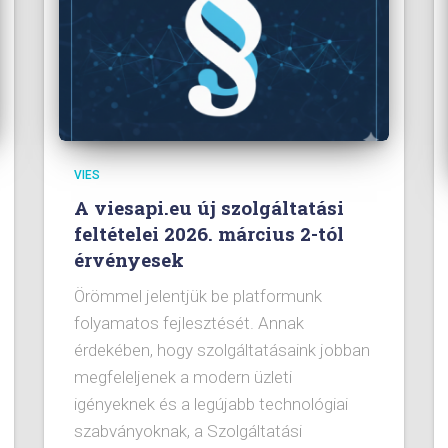
VIES
A viesapi.eu új szolgáltatási
feltételei 2026. március 2-tól
érvényesek
Örömmel jelentjük be platformunk
folyamatos fejlesztését. Annak
érdekében, hogy szolgáltatásaink jobban
megfeleljenek a modern üzleti
igényeknek és a legújabb technológiai
szabványoknak, a Szolgáltatási