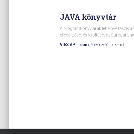
JAVA könyvtár
A programkönyvtárak lehetővé teszik a 
ellenőrzését és letöltését az Európai Uni
VIES API Team
,
4 év
ezelőtt
szerint