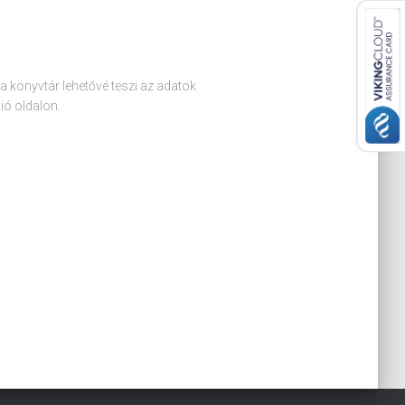
 könyvtár lehetővé teszi az adatok
ió oldalon.