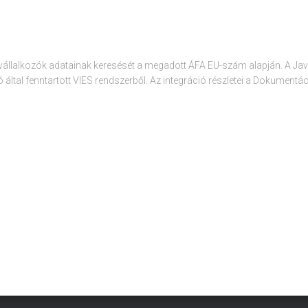
vállalkozók adatainak keresését a megadott ÁFA EU-szám alapján. A Java
ó által fenntartott VIES rendszerből. Az integráció részletei a Dokumentác