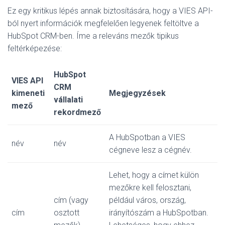
Ez egy kritikus lépés annak biztosítására, hogy a VIES API-
ból nyert információk megfelelően legyenek feltöltve a
HubSpot CRM-ben. Íme a releváns mezők tipikus
feltérképezése
:
HubSpot
VIES API
CRM
kimeneti
Megjegyzések
vállalati
mező
rekordmező
A HubSpotban a VIES
név
név
cégneve lesz a cégnév.
Lehet, hogy a címet külön
mezőkre kell felosztani,
cím (vagy
például város, ország,
cím
osztott
irányítószám a HubSpotban.