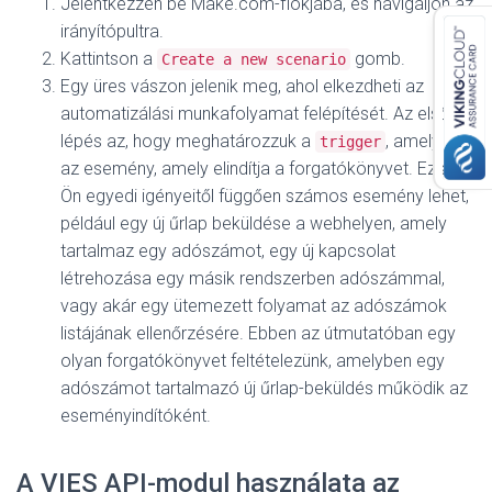
Jelentkezzen be Make.com-fiókjába, és navigáljon az
irányítópultra.
Kattintson a
gomb.
Create a new scenario
Egy üres vászon jelenik meg, ahol elkezdheti az
automatizálási munkafolyamat felépítését. Az első
lépés az, hogy meghatározzuk a
, amely az
trigger
az esemény, amely elindítja a forgatókönyvet. Ez az
Ön egyedi igényeitől függően számos esemény lehet,
például egy új űrlap beküldése a webhelyen, amely
tartalmaz egy adószámot, egy új kapcsolat
létrehozása egy másik rendszerben adószámmal,
vagy akár egy ütemezett folyamat az adószámok
listájának ellenőrzésére. Ebben az útmutatóban egy
olyan forgatókönyvet feltételezünk, amelyben egy
adószámot tartalmazó új űrlap-beküldés működik az
eseményindítóként.
A VIES API-modul használata az