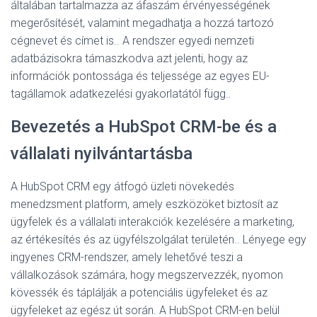
általában tartalmazza az áfaszám érvényességének
megerősítését, valamint megadhatja a hozzá tartozó
cégnevet és címet is.
. A rendszer egyedi nemzeti
adatbázisokra támaszkodva azt jelenti, hogy az
információk pontossága és teljessége az egyes EU-
tagállamok adatkezelési gyakorlatától függ.
.
Bevezetés a HubSpot CRM-be és a
vállalati nyilvántartásba
A HubSpot CRM egy átfogó üzleti növekedés
menedzsment platform, amely eszközöket biztosít az
ügyfelek és a vállalati interakciók kezelésére a marketing,
az értékesítés és az ügyfélszolgálat területén.
. Lényege egy
ingyenes CRM-rendszer, amely lehetővé teszi a
vállalkozások számára, hogy megszervezzék, nyomon
kövessék és táplálják a potenciális ügyfeleket és az
ügyfeleket az egész út során. A HubSpot CRM-en belül