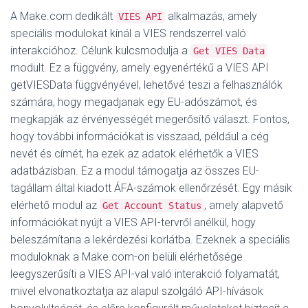
A Make.com dedikált
alkalmazás, amely
VIES API
speciális modulokat kínál a VIES rendszerrel való
interakcióhoz
. Célunk kulcsmodulja a
Get VIES Data
modult. Ez a függvény, amely egyenértékű a VIES API
getVIESData függvényével
, lehetővé teszi a felhasználók
számára, hogy megadjanak egy EU-adószámot, és
megkapják az érvényességét megerősítő választ. Fontos,
hogy további információkat is visszaad, például a cég
nevét és címét, ha ezek az adatok elérhetők a VIES
adatbázisban
. Ez a modul támogatja az összes EU-
tagállam által kiadott ÁFA-számok ellenőrzését
. Egy másik
elérhető modul az
, amely alapvető
Get Account Status
információkat nyújt a VIES API-tervről anélkül, hogy
beleszámítana a lekérdezési korlátba
. Ezeknek a speciális
moduloknak a Make.com-on belüli elérhetősége
leegyszerűsíti a VIES API-val való interakció folyamatát,
mivel elvonatkoztatja az alapul szolgáló API-hívások