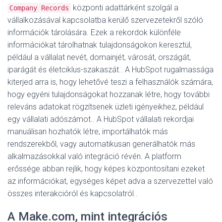
központi adattárként szolgál a
Company Records
vállalkozásával kapcsolatba kerülő szervezetekről szóló
információk tárolására
. Ezek a rekordok különféle
információkat tárolhatnak tulajdonságokon keresztül,
például a vállalat nevét, domainjét, városát, országát,
iparágát és életciklus-szakaszát.
. A HubSpot rugalmassága
kiterjed arra is, hogy lehetővé teszi a felhasználók számára,
hogy egyéni tulajdonságokat hozzanak létre, hogy további
releváns adatokat rögzítsenek üzleti igényeikhez, például
egy vállalati adószámot.
. A HubSpot vállalati rekordjai
manuálisan hozhatók létre, importálhatók más
rendszerekből, vagy automatikusan generálhatók más
alkalmazásokkal való integráció révén
. A platform
erőssége abban rejlik, hogy képes központosítani ezeket
az információkat, egységes képet adva a szervezettel való
összes interakcióról és kapcsolatról.
.
A Make.com, mint integrációs