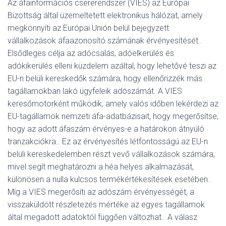
Az áfainformációs csererendszer (VIES) az Európai
Bizottság által üzemeltetett elektronikus hálózat, amely
megkönnyíti az Európai Unión belül bejegyzett
vállalkozások áfaazonosító számának érvényesítését.
.
Elsődleges célja az adócsalás, adóelkerülés és
adókikerülés elleni küzdelem azáltal, hogy lehetővé teszi az
EU-n belüli kereskedők számára, hogy ellenőrizzék más
tagállamokban lakó ügyfeleik adószámát.
A VIES
keresőmotorként működik, amely valós időben lekérdezi az
EU-tagállamok nemzeti áfa-adatbázisait, hogy megerősítse,
hogy az adott áfaszám érvényes-e a határokon átnyúló
tranzakciókra.
. Ez az érvényesítés létfontosságú az EU-n
belüli kereskedelemben részt vevő vállalkozások számára,
mivel segít meghatározni a héa helyes alkalmazását,
különösen a nulla kulcsos termékértékesítések esetében.
.
Míg a VIES megerősíti az adószám érvényességét, a
visszaküldött részletezés mértéke az egyes tagállamok
által megadott adatoktól függően változhat.
. A válasz