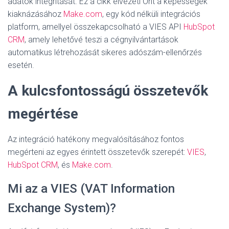
adatok integritását. Ez a cikk elvezeti Önt a képességek
kiaknázásához
Make.com
, egy kód nélküli integrációs
platform, amellyel összekapcsolható a VIES API
HubSpot
CRM
, amely lehetővé teszi a cégnyilvántartások
automatikus létrehozását sikeres adószám-ellenőrzés
esetén.
A kulcsfontosságú összetevők
megértése
Az integráció hatékony megvalósításához fontos
megérteni az egyes érintett összetevők szerepét:
VIES
,
HubSpot CRM
, és
Make.com
.
Mi az a VIES (VAT Information
Exchange System)?