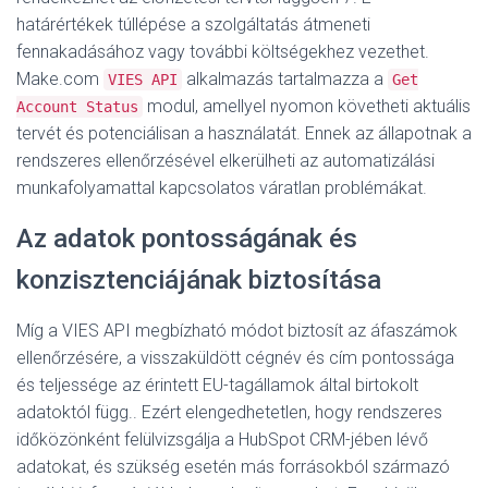
határértékek túllépése a szolgáltatás átmeneti
fennakadásához vagy további költségekhez vezethet.
Make.com
alkalmazás tartalmazza a
VIES API
Get
modul, amellyel nyomon követheti aktuális
Account Status
tervét és potenciálisan a használatát
. Ennek az állapotnak a
rendszeres ellenőrzésével elkerülheti az automatizálási
munkafolyamattal kapcsolatos váratlan problémákat.
Az adatok pontosságának és
konzisztenciájának biztosítása
Míg a VIES API megbízható módot biztosít az áfaszámok
ellenőrzésére, a visszaküldött cégnév és cím pontossága
és teljessége az érintett EU-tagállamok által birtokolt
adatoktól függ.
. Ezért elengedhetetlen, hogy rendszeres
időközönként felülvizsgálja a HubSpot CRM-jében lévő
adatokat, és szükség esetén más forrásokból származó