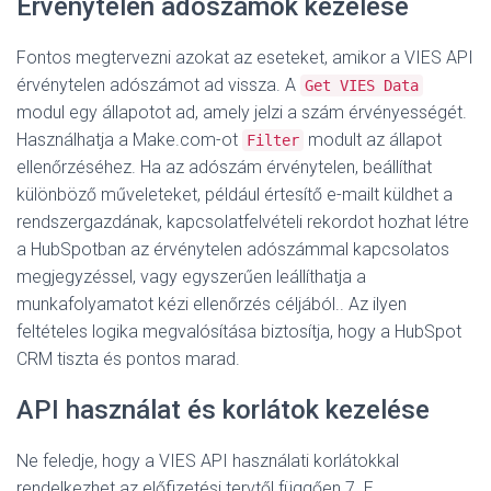
Érvénytelen adószámok kezelése
Fontos megtervezni azokat az eseteket, amikor a VIES API
érvénytelen adószámot ad vissza. A
Get VIES Data
modul egy állapotot ad, amely jelzi a szám érvényességét
.
Használhatja a Make.com-ot
modult az állapot
Filter
ellenőrzéséhez. Ha az adószám érvénytelen, beállíthat
különböző műveleteket, például értesítő e-mailt küldhet a
rendszergazdának, kapcsolatfelvételi rekordot hozhat létre
a HubSpotban az érvénytelen adószámmal kapcsolatos
megjegyzéssel, vagy egyszerűen leállíthatja a
munkafolyamatot kézi ellenőrzés céljából.
. Az ilyen
feltételes logika megvalósítása biztosítja, hogy a HubSpot
CRM tiszta és pontos marad
.
API használat és korlátok kezelése
Ne feledje, hogy a VIES API használati korlátokkal
rendelkezhet az előfizetési tervtől függően
7
. E