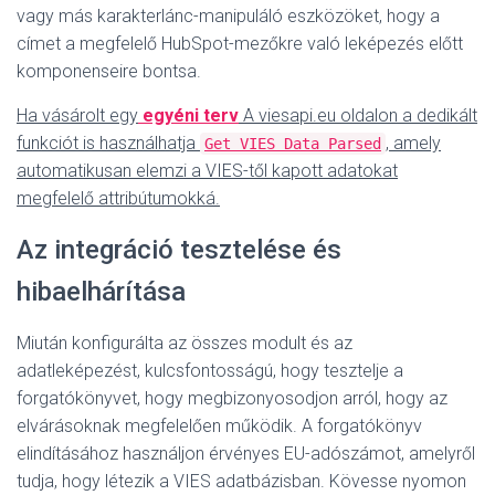
vagy más karakterlánc-manipuláló eszközöket, hogy a
címet a megfelelő HubSpot-mezőkre való leképezés előtt
komponenseire bontsa.
Ha vásárolt egy
egyéni terv
A viesapi.eu oldalon a dedikált
funkciót is használhatja
, amely
Get VIES Data Parsed
automatikusan elemzi a VIES-től kapott adatokat
megfelelő attribútumokká.
Az integráció tesztelése és
hibaelhárítása
Miután konfigurálta az összes modult és az
adatleképezést, kulcsfontosságú, hogy tesztelje a
forgatókönyvet, hogy megbizonyosodjon arról, hogy az
elvárásoknak megfelelően működik. A forgatókönyv
elindításához használjon érvényes EU-adószámot, amelyről
tudja, hogy létezik a VIES adatbázisban. Kövesse nyomon