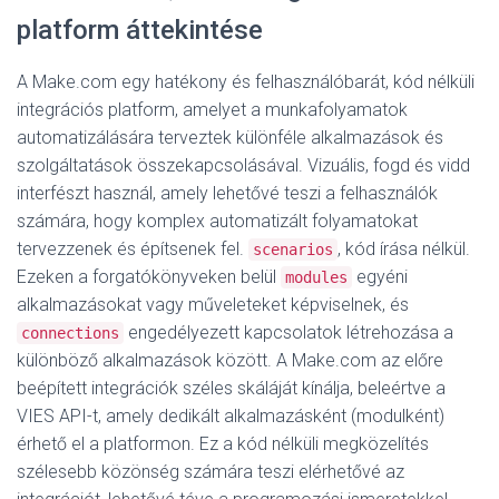
platform áttekintése
A Make.com egy hatékony és felhasználóbarát, kód nélküli
integrációs platform, amelyet a munkafolyamatok
automatizálására terveztek különféle alkalmazások és
szolgáltatások összekapcsolásával
. Vizuális, fogd és vidd
interfészt használ, amely lehetővé teszi a felhasználók
számára, hogy komplex automatizált folyamatokat
tervezzenek és építsenek fel.
, kód írása nélkül.
scenarios
Ezeken a forgatókönyveken belül
egyéni
modules
alkalmazásokat vagy műveleteket képviselnek, és
engedélyezett kapcsolatok létrehozása a
connections
különböző alkalmazások között
. A Make.com az előre
beépített integrációk széles skáláját kínálja, beleértve a
VIES API-t, amely dedikált alkalmazásként (modulként)
érhető el a platformon
. Ez a kód nélküli megközelítés
szélesebb közönség számára teszi elérhetővé az