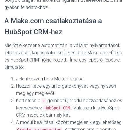
bonyolultságát, és előre konfigurált műveleteket biztosít a
gyakori feladatokhoz.
.
A Make.com csatlakoztatása a
HubSpot CRM-hez
Mielőtt elkezdené automatizálni a vállalati nyilvántartások
létrehozását, kapcsolatot kell létesítenie Make.com-fiókja
és HubSpot CRM-fiókja között.
. Íme egy lépésről lépésre
útmutató:
Jelentkezzen be a Make-fiókjába.
Hozzon létre egy új forgatókönyvet, vagy nyisson
meg egy meglévőt.
Kattintson a
gombot új modul hozzáadásához és
+
kereséséhez
. Válassza ki a HubSpot
HubSpot CRM
CRM modulok bármelyikét.
A modul beállításai között megjelenik egy lehetőség
. Kattintson erre a gombra.
Create a connection