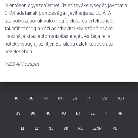
jelentősen egyszerűsítheti üzleti tevékenységét, javíthatja
CRM-adatainak pontosságát, javíthatja az EU ÁFA-
szabályozásának való megfelelést, és értékes időt
takaríthat meg a kézi adatbevitel kiküszöbölésével.
Használja ki az automatizálás erejét, és tárja fel a
hatékonyság új szintjeit EU-alapú üzleti kapcsolatai
kezelésében.
VIES API csapat
HU
DE
FR
DK
ES
PT
CZ
AZT
SV
BG
HU
RO
ET
EL
FI
HR
LT
LV
SL
SK
NL
LENNI
PL