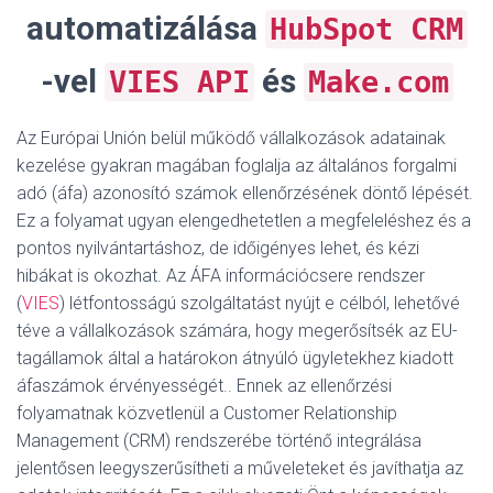
automatizálása
HubSpot CRM
-vel
és
VIES API
Make.com
Az Európai Unión belül működő vállalkozások adatainak
kezelése gyakran magában foglalja az általános forgalmi
adó (áfa) azonosító számok ellenőrzésének döntő lépését.
Ez a folyamat ugyan elengedhetetlen a megfeleléshez és a
pontos nyilvántartáshoz, de időigényes lehet, és kézi
hibákat is okozhat. Az ÁFA információcsere rendszer
(
VIES
) létfontosságú szolgáltatást nyújt e célból, lehetővé
téve a vállalkozások számára, hogy megerősítsék az EU-
tagállamok által a határokon átnyúló ügyletekhez kiadott
áfaszámok érvényességét.
. Ennek az ellenőrzési
folyamatnak közvetlenül a Customer Relationship
Management (CRM) rendszerébe történő integrálása
jelentősen leegyszerűsítheti a műveleteket és javíthatja az