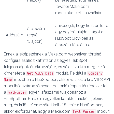
mezők)
Lehetséges, hogy ehhez
további Make.com
modulokat kell használnia.
Javasoljuk, hogy hozzon létre
áfa_szám
egy egyéni tulajdonságot a
Adószám
(egyéni
HubSpot CRM-ben az
tulajdon)
áfaszám tárolására.
Ennek a leképezésnek a Make.com webhelyen történő
konfigurálásához kattintson az egyes HubSpot
tulajdonságok értékmezőjére, és válassza ki a megfelelő
kimenetet a
modult. Például a
Get VIES Data
Company
mezőben a HubSpotban, akkor válassza ki a VIES API
Name
modulból származó nevet. Hasonlóképpen térképezze fel
a
egyéni áfaszámú tulajdonához a
vatNumber
HubSpotban. Ha a cím egyetlen karakterláncként jelenik
meg, és külön címmezőket kell kitöltenie a HubSpotban,
akkor előfordulhat, hogy a Make.com
modult
Text Parser