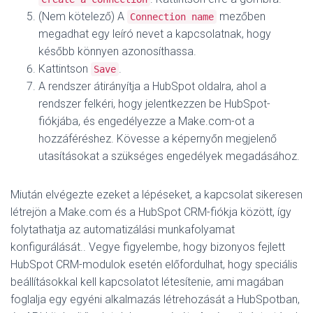
(Nem kötelező) A
mezőben
Connection name
megadhat egy leíró nevet a kapcsolatnak, hogy
később könnyen azonosíthassa.
Kattintson
.
Save
A rendszer átirányítja a HubSpot oldalra, ahol a
rendszer felkéri, hogy jelentkezzen be HubSpot-
fiókjába, és engedélyezze a Make.com-ot a
hozzáféréshez. Kövesse a képernyőn megjelenő
utasításokat a szükséges engedélyek megadásához.
Miután elvégezte ezeket a lépéseket, a kapcsolat sikeresen
létrejön a Make.com és a HubSpot CRM-fiókja között, így
folytathatja az automatizálási munkafolyamat
konfigurálását.
. Vegye figyelembe, hogy bizonyos fejlett
HubSpot CRM-modulok esetén előfordulhat, hogy speciális
beállításokkal kell kapcsolatot létesítenie, ami magában
foglalja egy egyéni alkalmazás létrehozását a HubSpotban,