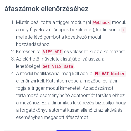
áfaszámok ellenőrzéséhez
Miután beállította a trigger modult (pl
modul,
Webhook
amely figyeli az új űrlapok beküldését), kattintson a
+
mellette lévő gombot a következő modul
hozzáadásához.
Keressen rá
és válassza ki az alkalmazást.
VIES API
Az elérhető műveletek listájából válassza a
lehetőséget
.
Get VIES Data
A modul beállításainál meg kell adni a
EU VAT Number
ellenőrizni kell. Kattintson ebbe a mezőbe, és látni
fogja a trigger modul kimenetét. Az adószámot
tartalmazó eseményindító adatpontját társítsa ehhez
a mezőhöz. Ez a dinamikus leképezés biztosítja, hogy
a forgatókönyv automatikusan ellenőrzi az aktiválási
eseményben megadott áfaszámot.