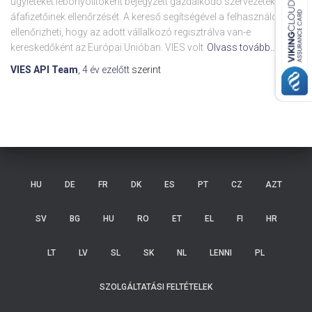
ügyleteket lebonyolítóként bejegyzett gazdálkodó szervezetek
áfafizetőinek ellenőrzését. A kereső segítségével a felhasználó
ellenőrizheti, hogy az adott vállalkozó regisztrálva van-e
kereskedőként az Európai Unióban. VIES volt
Olvass tovább…
VIES API Team
,
4 év
ezelőtt
szerint
HU
DE
FR
DK
ES
PT
CZ
AZT
SV
BG
HU
RO
ET
EL
FI
HR
LT
LV
SL
SK
NL
LENNI
PL
SZOLGÁLTATÁSI FELTÉTELEK