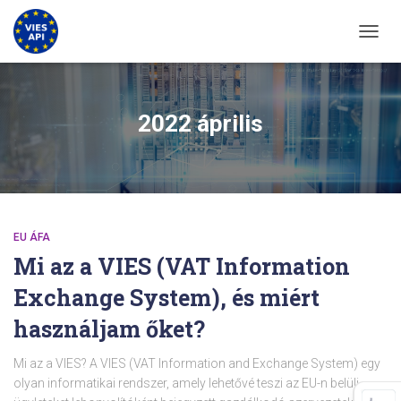
KAPCS
2022 április
EU ÁFA
Mi az a VIES (VAT Information
Exchange System), és miért
használjam őket?
Mi az a VIES? A VIES (VAT Information and Exchange System) egy
olyan informatikai rendszer, amely lehetővé teszi az EU-n belüli