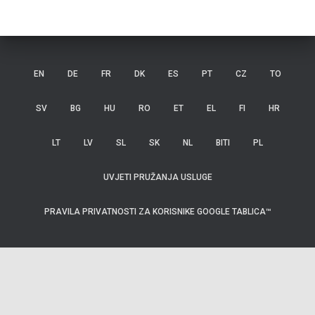
EN
DE
FR
DK
ES
PT
CZ
TO
SV
BG
HU
RO
ET
EL
FI
HR
LT
LV
SL
SK
NL
BITI
PL
UVJETI PRUŽANJA USLUGE
PRAVILA PRIVATNOSTI ZA KORISNIKE GOOGLE TABLICA™