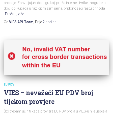
prodaje. Zahvaljujući dosegu koji pruža internet, tvrtke mogu lako
doći do kupaca u različitim zemljama, pridonoseći rastu prihoda i
Pročitaj više…
Od
VIES API Team
, Prije
2 godine
EU PDV
VIES – nevažeći EU PDV broj
tijekom provjere
Što trebam učiniti kada provjera EU PDV broja u VIES-u nije uspjela