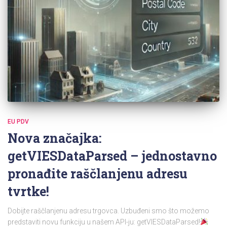
EU PDV
Nova značajka:
getVIESDataParsed – jednostavno
pronađite raščlanjenu adresu
tvrtke!
Dobijte raščlanjenu adresu trgovca. Uzbuđeni smo što možemo
predstaviti novu funkciju u našem API-ju: getVIESDataParsed!