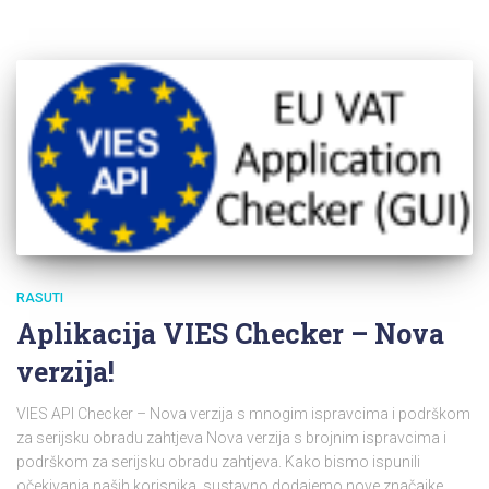
RASUTI
Aplikacija VIES Checker – Nova
verzija!
VIES API Checker – Nova verzija s mnogim ispravcima i podrškom
za serijsku obradu zahtjeva Nova verzija s brojnim ispravcima i
podrškom za serijsku obradu zahtjeva. Kako bismo ispunili
očekivanja naših korisnika, sustavno dodajemo nove značajke