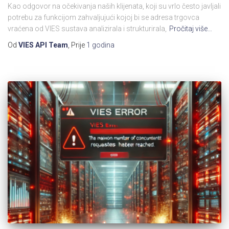
Kao odgovor na očekivanja naših klijenata, koji su vrlo često javljali
potrebu za funkcijom zahvaljujući kojoj bi se adresa trgovca
vraćena od VIES sustava analizirala i strukturirala,
Pročitaj više…
Od
VIES API Team
, Prije
1 godina