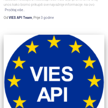
unos kako bismo prikupili sve najvažnije informacije. na ovo
Pročitaj više…
Od
VIES API Team
, Prije
3 godine