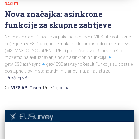
RASUTI
Nova značajka: asinkrone
funkcije za skupne zahtjeve
Nove asinkrone funkcije za paketne zahtjeve u VIES-u! Zaobilazno
rješenje za VIES Dosegnut je maksimalni broj istodobnih zahtjeva
(MS_MAX_CONCURRENT_REQ) pogreške. Uzbuđeni smo što
možemo najaviti izdavanje novih asinkronih funkcija:
getVIESDataAsync
getVIESDataAsyncResult Funkcije su postale
dostupne u svim standardnim planovima, a naplata za
Pročitaj više…
Od
VIES API Team
, Prije
1 godina