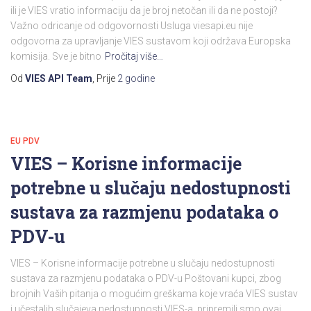
ili je VIES vratio informaciju da je broj netočan ili da ne postoji?
Važno odricanje od odgovornosti Usluga viesapi.eu nije
odgovorna za upravljanje VIES sustavom koji održava Europska
komisija. Sve je bitno
Pročitaj više…
Od
VIES API Team
, Prije
2 godine
EU PDV
VIES – Korisne informacije
potrebne u slučaju nedostupnosti
sustava za razmjenu podataka o
PDV-u
VIES – Korisne informacije potrebne u slučaju nedostupnosti
sustava za razmjenu podataka o PDV-u Poštovani kupci, zbog
brojnih Vaših pitanja o mogućim greškama koje vraća VIES sustav
i učestalih slučajeva nedostupnosti VIES-a, pripremili smo ovaj