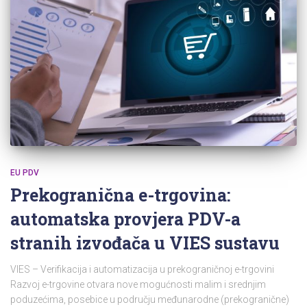
EU PDV
Prekogranična e-trgovina:
automatska provjera PDV-a
stranih izvođača u VIES sustavu
VIES – Verifikacija i automatizacija u prekograničnoj e-trgovini
Razvoj e-trgovine otvara nove mogućnosti malim i srednjim
poduzećima, posebice u području međunarodne (prekogranične)