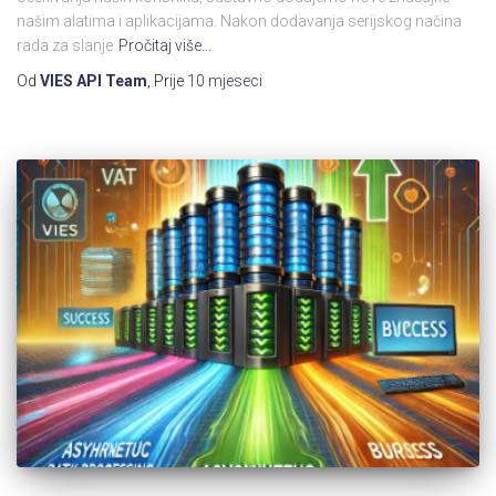
našim alatima i aplikacijama. Nakon dodavanja serijskog načina
rada za slanje
Pročitaj više…
Od
VIES API Team
, Prije
10 mjeseci