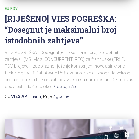
EU PDV
[RIJEŠENO] VIES POGREŠKA:
“Dosegnut je maksimalni broj
istodobnih zahtjeva”
VIES POGREŠKA: "Dosegnut je maksimalan broj istodobnih
zahtjeva" (MS_MAX_CONCURRENT_REQ) za francuske (FR) EU
PDV brojeve – zaobilazno rješenje korištenjem nove asinkrone
funkcije getVIESDataAsync Poštovani korisnici, zbog vrlo velikog
broja e-poruka i telefonskih poziva koji su nam poslani, želimo vas
obavijestiti da će za oko
Pročitaj više…
Od
VIES API Team
, Prije
2 godine