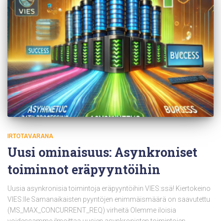
IRTOTAVARANA
Uusi ominaisuus: Asynkroniset
toiminnot eräpyyntöihin
Uusia asynkronisia toimintoja eräpyyntöihin VIES:ssä! Kiertokeino
VIES:lle Samanaikaisten pyyntöjen enimmäismäärä on saavutettu
(MS_MAX_CONCURRENT_REQ) virheitä Olemme iloisia