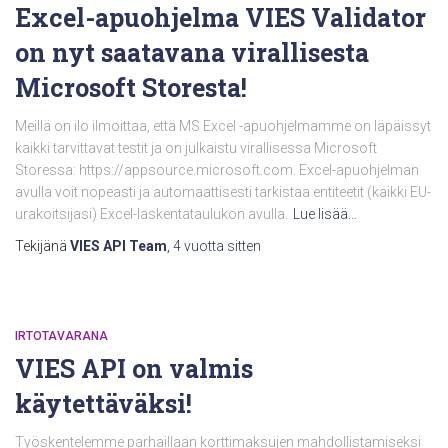
Excel-apuohjelma VIES Validator
on nyt saatavana virallisesta
Microsoft Storesta!
Meillä on ilo ilmoittaa, että MS Excel -apuohjelmamme on läpäissyt
kaikki tarvittavat testit ja on julkaistu virallisessa Microsoft
Storessa: https://appsource.microsoft.com. Excel-apuohjelman
avulla voit nopeasti ja automaattisesti tarkistaa entiteetit (kaikki EU-
urakoitsijasi) Excel-laskentataulukon avulla.
Lue lisää…
Tekijänä
VIES API Team
,
4 vuotta
sitten
IRTOTAVARANA
VIES API on valmis
käytettäväksi!
Työskentelemme parhaillaan korttimaksujen mahdollistamiseksi