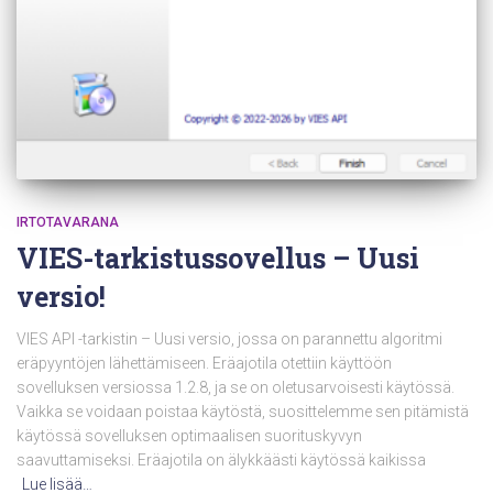
IRTOTAVARANA
VIES-tarkistussovellus – Uusi
versio!
VIES API -tarkistin – Uusi versio, jossa on parannettu algoritmi
eräpyyntöjen lähettämiseen. Eräajotila otettiin käyttöön
sovelluksen versiossa 1.2.8, ja se on oletusarvoisesti käytössä.
Vaikka se voidaan poistaa käytöstä, suosittelemme sen pitämistä
käytössä sovelluksen optimaalisen suorituskyvyn
saavuttamiseksi. Eräajotila on älykkäästi käytössä kaikissa
Lue lisää…