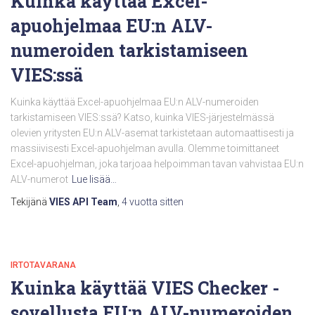
Kuinka käyttää Excel-
apuohjelmaa EU:n ALV-
numeroiden tarkistamiseen
VIES:ssä
Kuinka käyttää Excel-apuohjelmaa EU:n ALV-numeroiden
tarkistamiseen VIES:ssä? Katso, kuinka VIES-järjestelmässä
olevien yritysten EU:n ALV-asemat tarkistetaan automaattisesti ja
massiivisesti Excel-apuohjelman avulla. Olemme toimittaneet
Excel-apuohjelman, joka tarjoaa helpoimman tavan vahvistaa EU:n
ALV-numerot
Lue lisää…
Tekijänä
VIES API Team
,
4 vuotta
sitten
IRTOTAVARANA
Kuinka käyttää VIES Checker -
sovellusta EU:n ALV-numeroiden