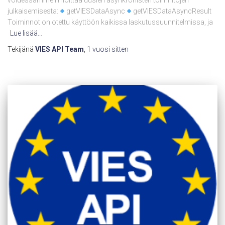
voidessamme ilmoittaa uusien asynkronisten toimintojen
julkaisemisesta:
getVIESDataAsync
getVIESDataAsyncResult
Toiminnot on otettu käyttöön kaikissa laskutussuunnitelmissa, ja
Lue lisää…
Tekijänä
VIES API Team
,
1 vuosi
sitten