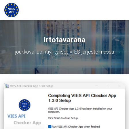
irtotavarana
joukkovalidointiyritykset VIES-järjestelmässä