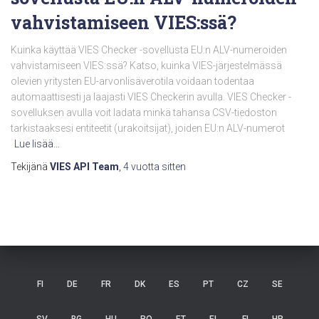
vahvistamiseen VIES:ssä?
Kuinka käyttää VIES Checker -sovellusta EU:n ALV-numeroiden
vahvistamiseen VIES:ssä? Katso, kuinka VIES-järjestelmässä
olevien yritysten EU-arvonlisäverotila voidaan todentaa
automaattisesti ja laajasti VIES Checkerin avulla. VIES Checker -
sovelluksen avulla voit ladata minkä tahansa CSV-tiedoston
tarkistaaksesi entiteetit (urakoitsijat), joiden EU:n ALV-numerot
Lue lisää…
Tekijänä
VIES API Team
,
4 vuotta
sitten
FI
DE
FR
DK
ES
PT
CZ
SE