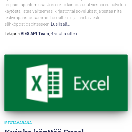
prepaid-tapahtumissa. Jos olet jo kiinnostunut viesapi.eu-palvelun
käytöstä, lataa valitsemasi kirjastot tai sovellukset ja testaa niitä
testiympäristössämme. Luo sitten tili ja lähetä viesti
sähköpostiosoitteeseen
Lue lisää…
Tekijänä
VIES API Team
,
4 vuotta
sitten
IRTOTAVARANA