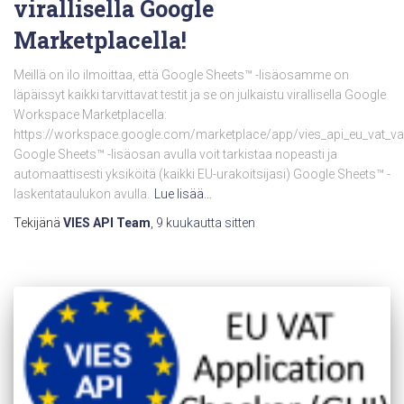
virallisella Google
Marketplacella!
Meillä on ilo ilmoittaa, että Google Sheets™ -lisäosamme on
läpäissyt kaikki tarvittavat testit ja se on julkaistu virallisella Google
Workspace Marketplacella:
https://workspace.google.com/marketplace/app/vies_api_eu_vat_v
Google Sheets™ -lisäosan avulla voit tarkistaa nopeasti ja
automaattisesti yksiköitä (kaikki EU-urakoitsijasi) Google Sheets™ -
laskentataulukon avulla.
Lue lisää…
Tekijänä
VIES API Team
,
9 kuukautta
sitten