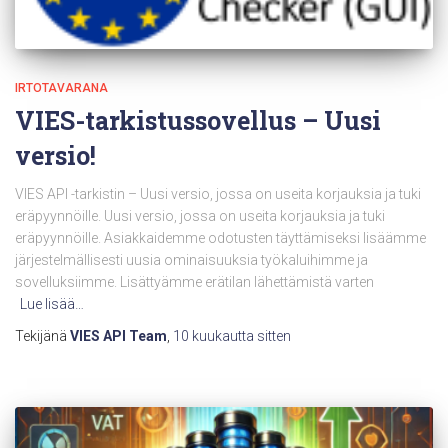
IRTOTAVARANA
VIES-tarkistussovellus – Uusi
versio!
VIES API -tarkistin – Uusi versio, jossa on useita korjauksia ja tuki
eräpyynnöille. Uusi versio, jossa on useita korjauksia ja tuki
eräpyynnöille. Asiakkaidemme odotusten täyttämiseksi lisäämme
järjestelmällisesti uusia ominaisuuksia työkaluihimme ja
sovelluksiimme. Lisättyämme erätilan lähettämistä varten
Lue lisää…
Tekijänä
VIES API Team
,
10 kuukautta
sitten