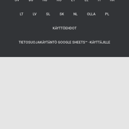
SV
BG
HU
RO
ET
EL
FI
HR
LT
LV
SL
SK
NL
OLLA
PL
KÄYTTÖEHDOT
TIETOSUOJAKÄYTÄNTÖ GOOGLE SHEETS™ -KÄYTTÄJILLE