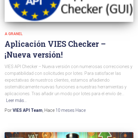
A GRANEL
Aplicación VIES Checker –
¡Nueva versión!
VIES API Checker – Nueva versión con numerosas correcciones y
compatibilidad con solicitudes por lotes. Para satisfacer las
expectativas de nuestros clientes, estamos añadiendo
sistemáticamente nuevas funciones a nuestras herramientas y
aplicaciones. Tras añadir un modo por lotes para el envío de...
Leer más…
Por
VIES API Team
, Hace
10 meses
Hace