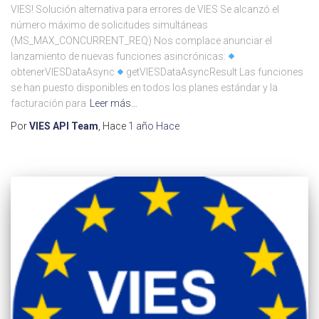
VIES! Solución alternativa para errores de VIES Se alcanzó el
número máximo de solicitudes simultáneas
(MS_MAX_CONCURRENT_REQ) Nos complace anunciar el
lanzamiento de nuevas funciones asincrónicas:
obtenerVIESDataAsync
getVIESDataAsyncResult Las funciones
se han puesto disponibles en todos los planes estándar y la
facturación para
Leer más…
Por
VIES API Team
, Hace
1 año
Hace