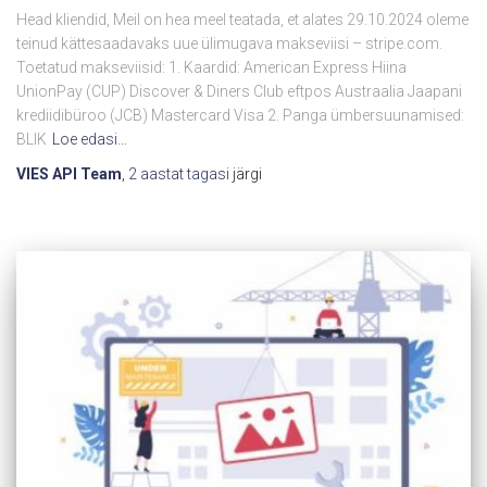
Head kliendid, Meil on hea meel teatada, et alates 29.10.2024 oleme
teinud kättesaadavaks uue ülimugava makseviisi – stripe.com.
Toetatud makseviisid: 1. Kaardid: American Express Hiina
UnionPay (CUP) Discover & Diners Club eftpos Austraalia Jaapani
krediidibüroo (JCB) Mastercard Visa 2. Panga ümbersuunamised:
BLIK
Loe edasi…
VIES API Team
,
2 aastat
tagasi
järgi