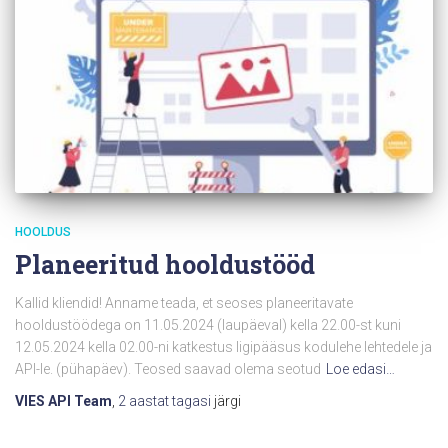
HOOLDUS
Planeeritud hooldustööd
Kallid kliendid! Anname teada, et seoses planeeritavate
hooldustöödega on 11.05.2024 (laupäeval) kella 22.00-st kuni
12.05.2024 kella 02.00-ni katkestus ligipääsus kodulehe lehtedele ja
API-le. (pühapäev). Teosed saavad olema seotud
Loe edasi…
VIES API Team
,
2 aastat
tagasi
järgi