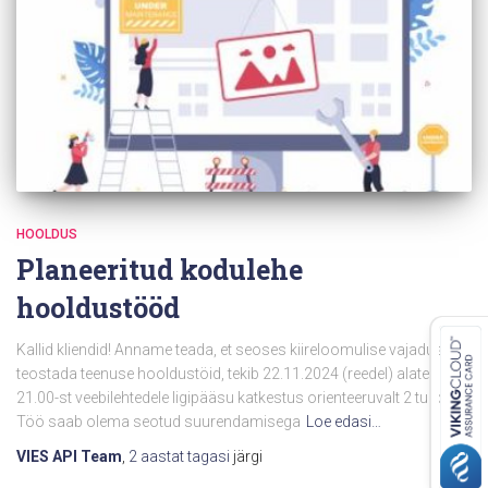
HOOLDUS
Planeeritud kodulehe
hooldustööd
Kallid kliendid! Anname teada, et seoses kiireloomulise vajadusega
teostada teenuse hooldustöid, tekib 22.11.2024 (reedel) alates kella
21.00-st veebilehtedele ligipääsu katkestus orienteeruvalt 2 tundi.
Töö saab olema seotud suurendamisega
Loe edasi…
VIES API Team
,
2 aastat
tagasi
järgi