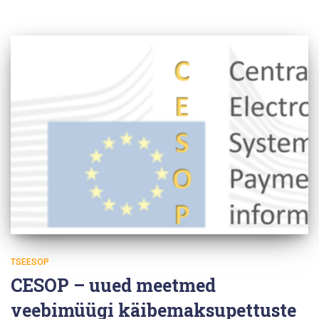
TSEESOP
CESOP – uued meetmed
veebimüügi käibemaksupettuste