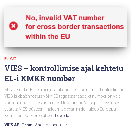
EU VAT
VIES – kontrollimise ajal kehtetu
EL-i KMKR number
Mida teha, kui EL-i käibemaksukohustuslase numbri kontrollimine
VIES-is ebaõnnestus või VIES tagastas teabe, et number on vale
või puudub? Oluline vastutusest loobumine Viesapi.eu teenus ei
vastuta VIES-süsteemi haldamise eest, mida haldab Euroopa
Komisjon. Kõik on olulised
Loe edasi…
VIES API Team
,
2 aastat
tagasi
järgi