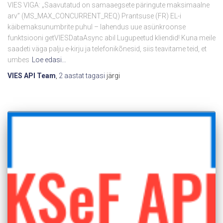
VIES VIGA: „Saavutatud on samaaegsete päringute maksimaalne
arv” (MS_MAX_CONCURRENT_REQ) Prantsuse (FR) EL-i
käibemaksunumbrite puhul – lahendus uue asünkroonse
funktsiooni getVIESDataAsync abil Lugupeetud kliendid! Kuna meile
saadeti väga palju e-kirju ja telefonikõnesid, siis teavitame teid, et
umbes
Loe edasi…
VIES API Team
,
2 aastat
tagasi
järgi