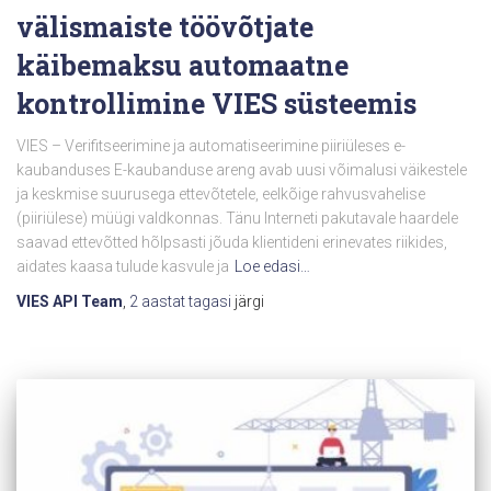
välismaiste töövõtjate
käibemaksu automaatne
kontrollimine VIES süsteemis
VIES – Verifitseerimine ja automatiseerimine piiriüleses e-
kaubanduses E-kaubanduse areng avab uusi võimalusi väikestele
ja keskmise suurusega ettevõtetele, eelkõige rahvusvahelise
(piiriülese) müügi valdkonnas. Tänu Interneti pakutavale haardele
saavad ettevõtted hõlpsasti jõuda klientideni erinevates riikides,
aidates kaasa tulude kasvule ja
Loe edasi…
VIES API Team
,
2 aastat
tagasi
järgi