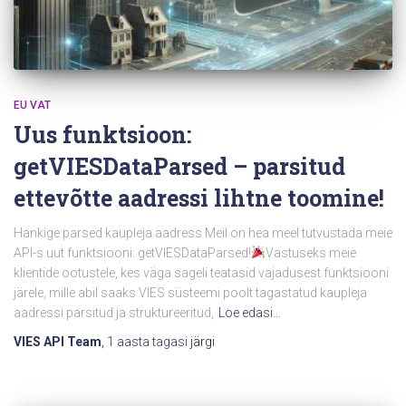
EU VAT
Uus funktsioon:
getVIESDataParsed – parsitud
ettevõtte aadressi lihtne toomine!
Hankige parsed kaupleja aadress Meil on hea meel tutvustada meie
API-s uut funktsiooni: getVIESDataParsed!
Vastuseks meie
klientide ootustele, kes väga sageli teatasid vajadusest funktsiooni
järele, mille abil saaks VIES süsteemi poolt tagastatud kaupleja
aadressi parsitud ja struktureeritud,
Loe edasi…
VIES API Team
,
1 aasta
tagasi
järgi