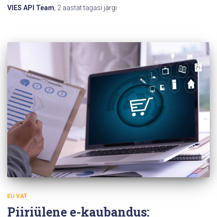
VIES API Team
,
2 aastat
tagasi
järgi
EU VAT
Piiriülene e-kaubandus: