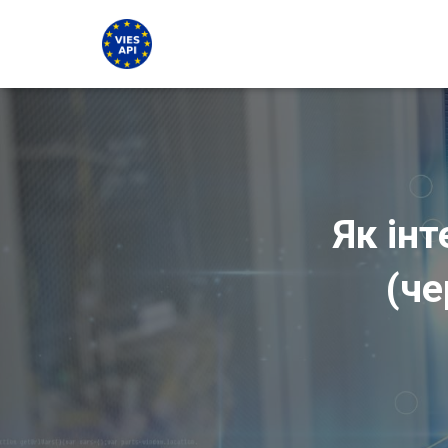
Як інт
(че