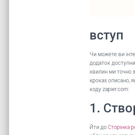
вступ
Чи можете ви інте
додаток доступн
хвилин ми точно 
кроках описано, я
коду zapier.com:
1. Ство
Йти до
Сторінка р