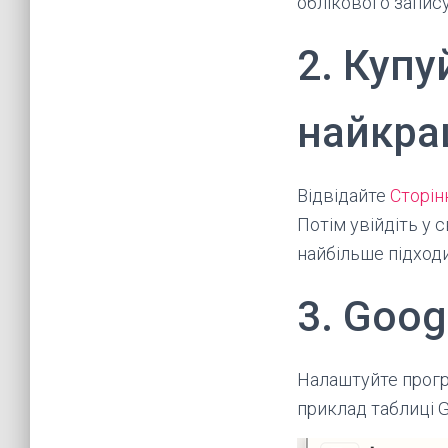
облікового запису
2. Куп
найкра
Відвідайте
Сторін
Потім увійдіть у 
найбільше підходи
3. Goog
Налаштуйте прогр
приклад таблиці G