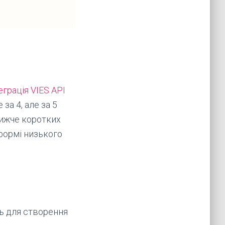
еграція VIES API
за 4, але за 5
нижче коротких
тформі низького
ь для створення