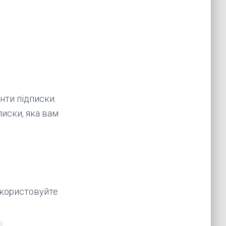
нти підписки.
писки, яка вам
икористовуйте