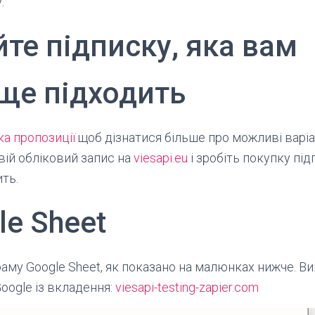
.
уйте
підписку, яка вам
ще підходить
ка пропозиції
щоб дізнатися більше про можливі варіа
свій обліковий запис на
viesapi.eu
і зробіть покупку під
ть.
le Sheet
аму Google Sheet, як показано на малюнках нижче. В
oogle із вкладення:
viesapi-testing-zapier.com