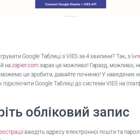
грувати Google Таблиці з VIES за 4 хвилини? Так, з
Інт
ий на
zapier.com
зараз це можливо! Гаразд, можливо, не 
зможемо це зробити, давайте почнемо! У наведених 
к підключити Google Таблиці до системи VIES на пла
ріть обліковий запис
еєстрації
введіть адресу електронної пошти та парол