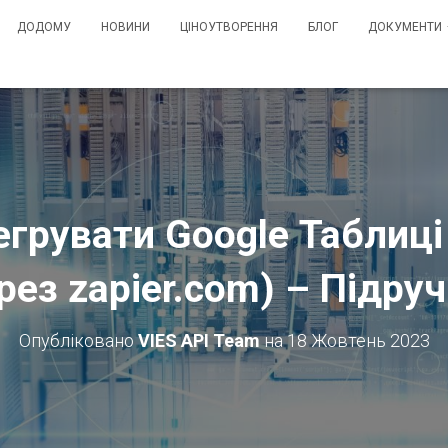
ДОДОМУ
НОВИНИ
ЦІНОУТВОРЕННЯ
БЛОГ
ДОКУМЕНТИ
егрувати Google Таблиці
рез zapier.com) – Підру
Опубліковано
VIES API Team
на
18 Жовтень 2023