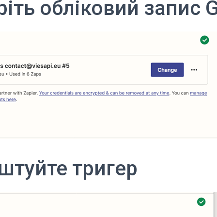
ріть обліковий запис 
аштуйте тригер