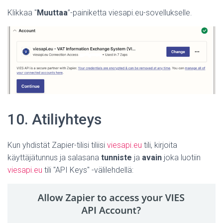
Klikkaa "
Muuttaa
”-painiketta viesapi.eu-sovellukselle.
10. A
tiliyhteys
Kun yhdistät Zapier-tilisi tiliisi
viesapi.eu
tili, kirjoita
käyttäjätunnus ja salasana
tunniste
ja
avain
joka luotiin
viesapi.eu
tili "API Keys" -välilehdellä: