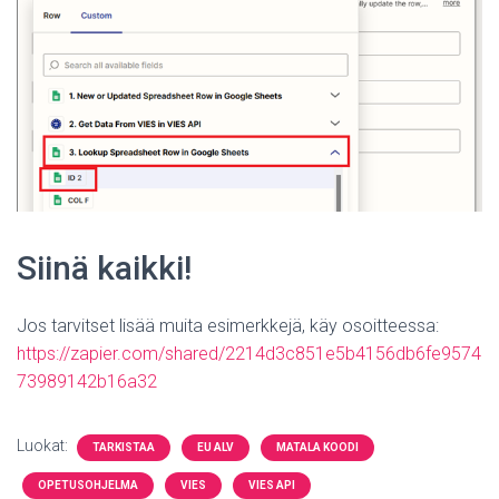
Siinä kaikki!
Jos tarvitset lisää muita esimerkkejä, käy osoitteessa:
https://zapier.com/shared/2214d3c851e5b4156db6fe9574
73989142b16a32
Luokat:
TARKISTAA
EU ALV
MATALA KOODI
OPETUSOHJELMA
VIES
VIES API