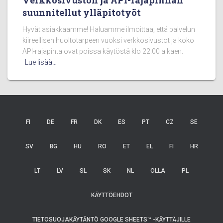
Verkkosivuston ja API-rajapinnan
suunnitellut ylläpitotyöt
Hyvät asiakkaamme! Haluamme ilmoittaa, että palvelun
kiireellisen huoltotarpeen vuoksi verkkosivustot ja koko
API-rajapinta ovat poissa käytöstä klo 22.00 alkaen.
Lue lisää…
FI
DE
FR
DK
ES
PT
CZ
SE
SV
BG
HU
RO
ET
EL
FI
HR
LT
LV
SL
SK
NL
OLLA
PL
KÄYTTÖEHDOT
TIETOSUOJAKÄYTÄNTÖ GOOGLE SHEETS™ -KÄYTTÄJILLE