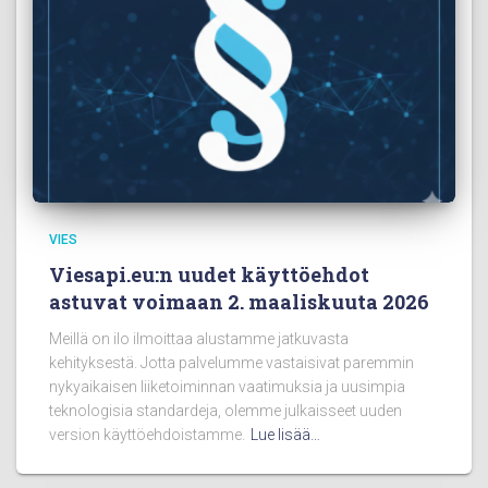
VIES
Viesapi.eu:n uudet käyttöehdot
astuvat voimaan 2. maaliskuuta 2026
Meillä on ilo ilmoittaa alustamme jatkuvasta
kehityksestä. Jotta palvelumme vastaisivat paremmin
nykyaikaisen liiketoiminnan vaatimuksia ja uusimpia
teknologisia standardeja, olemme julkaisseet uuden
version käyttöehdoistamme.
Lue lisää…