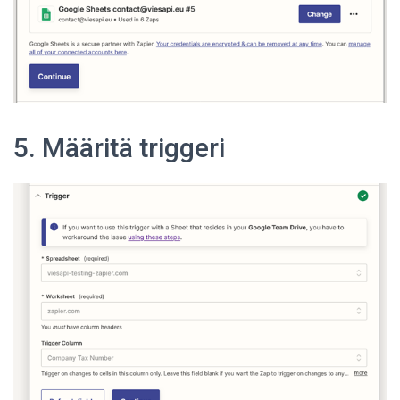
5. Määritä triggeri