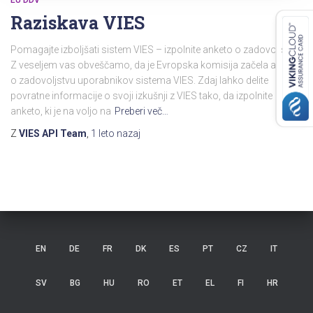
Raziskava VIES
Pomagajte izboljšati sistem VIES – izpolnite anketo o zadovoljstvu!
Z veseljem vas obveščamo, da je Evropska komisija začela anketo
o zadovoljstvu uporabnikov sistema VIES. Zdaj lahko delite
povratne informacije o svoji izkušnji z VIES tako, da izpolnite
anketo, ki je na voljo na
Preberi več…
Z
VIES API Team
,
1 leto
nazaj
EN
DE
FR
DK
ES
PT
CZ
IT
SV
BG
HU
RO
ET
EL
FI
HR