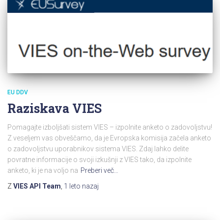
EU DDV
Raziskava VIES
Pomagajte izboljšati sistem VIES – izpolnite anketo o zadovoljstvu!
Z veseljem vas obveščamo, da je Evropska komisija začela anketo
o zadovoljstvu uporabnikov sistema VIES. Zdaj lahko delite
povratne informacije o svoji izkušnji z VIES tako, da izpolnite
anketo, ki je na voljo na
Preberi več…
Z
VIES API Team
,
1 leto
nazaj