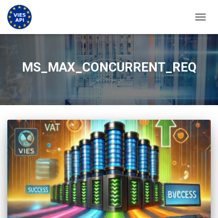
PREKL
MS_MAX_CONCURRENT_REQ