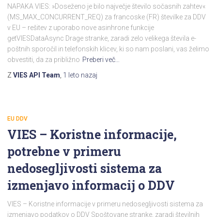
NAPAKA VIES: »Doseženo je bilo največje število sočasnih zahtev«
(MS_MAX_CONCURRENT_REQ) za francoske (FR) številke za DDV
v EU – rešitev z uporabo nove asinhrone funkcije
getVIESDataAsync Drage stranke, zaradi zelo velikega števila e-
poštnih sporočil in telefonskih klicev, ki so nam poslani, vas želimo
obvestiti, da za približno
Preberi več…
Z
VIES API Team
,
1 leto
nazaj
EU DDV
VIES – Koristne informacije,
potrebne v primeru
nedosegljivosti sistema za
izmenjavo informacij o DDV
VIES – Koristne informacije v primeru nedosegljivosti sistema za
izmenjavo podatkov o DDV Spoštovane stranke, zaradi številnih