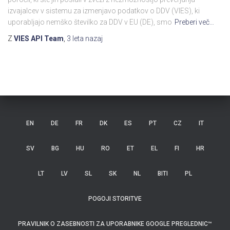
izvajalcev v sistemu za izmenjavo podatkov o DDV (VIES), ki
uporabljajo nemško številko za DDV v EU (DE), smo
Preberi več…
Z
VIES API Team
,
3 leta
nazaj
EN
DE
FR
DK
ES
PT
CZ
IT
SV
BG
HU
RO
ET
EL
FI
HR
LT
LV
SL
SK
NL
BITI
PL
POGOJI STORITVE
PRAVILNIK O ZASEBNOSTI ZA UPORABNIKE GOOGLE PREGLEDNIC™