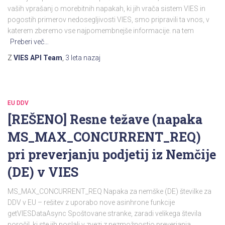
vaših vprašanj o morebitnih napakah, ki jih vrača sistem VIES in
pogostih primerov nedosegljivosti VIES, smo pripravili ta vnos, v
katerem zberemo vse najpomembnejše informacije. na tem
Preberi več…
Z
VIES API Team
,
3 leta
nazaj
EU DDV
[REŠENO] Resne težave (napaka
MS_MAX_CONCURRENT_REQ)
pri preverjanju podjetij iz Nemčije
(DE) v VIES
MS_MAX_CONCURRENT_REQ Napaka za nemške (DE) številke za
DDV v EU – rešitev z uporabo nove asinhrone funkcije
getVIESDataAsync Spoštovane stranke, zaradi velikega števila
poročil, ki ste jih poslali v zvezi z nezmožnostjo preverjanja