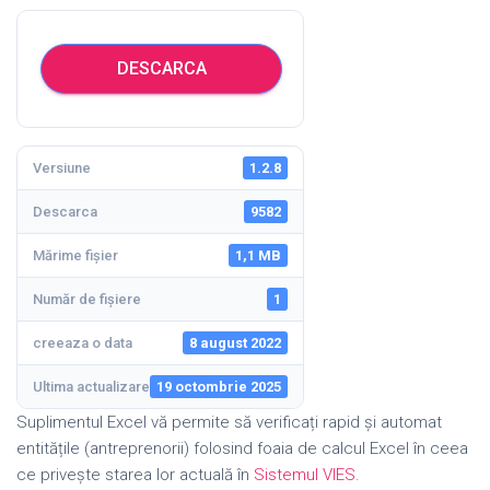
DESCARCA
Versiune
1.2.8
Descarca
9582
Mărime fișier
1,1 MB
Număr de fișiere
1
creeaza o data
8 august 2022
Ultima actualizare
19 octombrie 2025
Suplimentul Excel vă permite să verificați rapid și automat
entitățile (antreprenorii) folosind foaia de calcul Excel în ceea
ce privește starea lor actuală în
Sistemul VIES
.