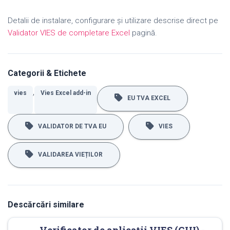
Detalii de instalare, configurare și utilizare descrise direct pe
Validator VIES de completare Excel
pagină.
Categorii & Etichete
,
vies
Vies Excel add-in
EU TVA EXCEL
VALIDATOR DE TVA EU
VIES
VALIDAREA VIEȚILOR
Descărcări similare
Verificator de aplicații VIES (GUI) -