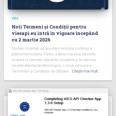
VIES
Noii Termeni și Condiții pentru
viesapi.eu intră în vigoare începând
cu 2 martie 2026
Suntem încântați să anunțăm evoluția continuă a
platformei noastre. Pentru a alinia mai bine serviciile
noastre la cerințele afacerilor moderne și la cele mai
recente standarde tehnologice, o nouă versiune a
Termenilor și Condițiilor de Utilizare...
Citeşte mai mult…