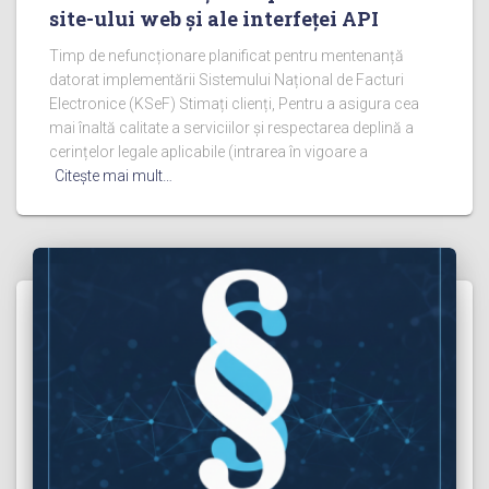
site-ului web și ale interfeței API
Timp de nefuncționare planificat pentru mentenanță
datorat implementării Sistemului Național de Facturi
Electronice (KSeF) Stimați clienți, Pentru a asigura cea
mai înaltă calitate a serviciilor și respectarea deplină a
cerințelor legale aplicabile (intrarea în vigoare a
Citeşte mai mult…