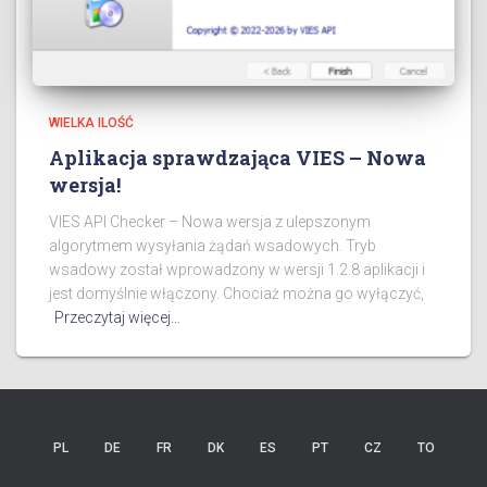
WIELKA ILOŚĆ
Aplikacja sprawdzająca VIES – Nowa
wersja!
VIES API Checker – Nowa wersja z ulepszonym
algorytmem wysyłania żądań wsadowych. Tryb
wsadowy został wprowadzony w wersji 1.2.8 aplikacji i
jest domyślnie włączony. Chociaż można go wyłączyć,
Przeczytaj więcej…
PL
DE
FR
DK
ES
PT
CZ
TO