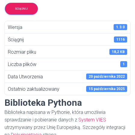
ŚCIĄGNIJ
Wersja
1.3.0
Ściągnij
1116
Rozmiar pliku
18,2 KB
Liczba plików
1
Data Utworzenia
20 października 2022
Ostatnio zaktualizowany
15 października 2025
Biblioteka Pythona
Biblioteka napisana w Pythonie, która umożliwia
sprawdzanie i pobieranie danych z
System VIES
utrzymywany przez Unię Europejską. Szczegóły integracji
na
Dokumentacja
strona.