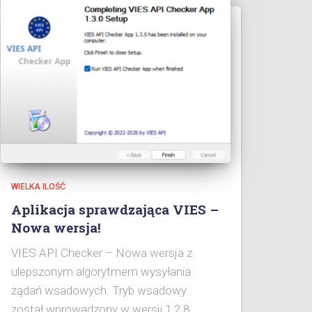
WIELKA ILOŚĆ
Aplikacja sprawdzająca VIES –
Nowa wersja!
VIES API Checker – Nowa wersja z
ulepszonym algorytmem wysyłania
żądań wsadowych. Tryb wsadowy
został wprowadzony w wersji 1.2.8