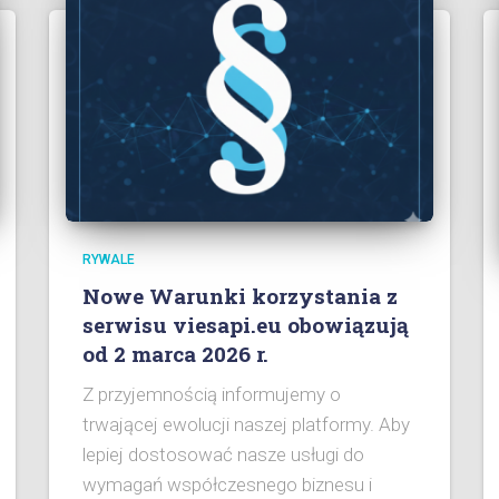
RYWALE
Nowe Warunki korzystania z
serwisu viesapi.eu obowiązują
od 2 marca 2026 r.
Z przyjemnością informujemy o
trwającej ewolucji naszej platformy. Aby
lepiej dostosować nasze usługi do
wymagań współczesnego biznesu i