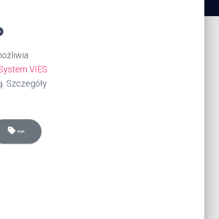
P
możliwia
System VIES
ą. Szczegóły
PHP