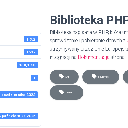
Biblioteka PH
Biblioteka napisana w PHP, która u
1.3.2
sprawdzanie i pobieranie danych z
utrzymywany przez Unię Europejsk
1617
integracji na
Dokumentacja
strona.
150,1 KB
1
API
BIBLIOTEKA
RYWALE
5 października 2022
5 października 2025