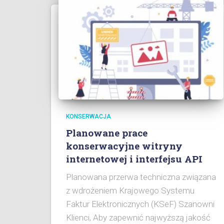
KONSERWACJA
Planowane prace
konserwacyjne witryny
internetowej i interfejsu API
Planowana przerwa techniczna związana
z wdrożeniem Krajowego Systemu
Faktur Elektronicznych (KSeF) Szanowni
Klienci, Aby zapewnić najwyższą jakość