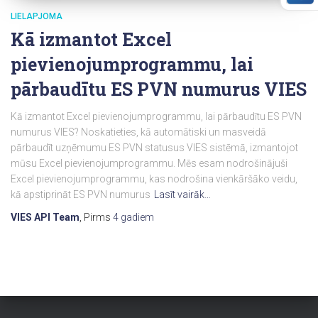
LIELAPJOMA
Kā izmantot Excel
pievienojumprogrammu, lai
pārbaudītu ES PVN numurus VIES
Kā izmantot Excel pievienojumprogrammu, lai pārbaudītu ES PVN
numurus VIES? Noskatieties, kā automātiski un masveidā
pārbaudīt uzņēmumu ES PVN statusus VIES sistēmā, izmantojot
mūsu Excel pievienojumprogrammu. Mēs esam nodrošinājuši
Excel pievienojumprogrammu, kas nodrošina vienkāršāko veidu,
kā apstiprināt ES PVN numurus
Lasīt vairāk…
VIES API Team
, Pirms
4 gadiem