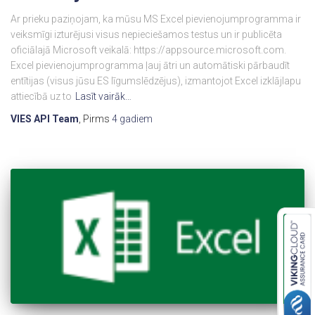
Ar prieku paziņojam, ka mūsu MS Excel pievienojumprogramma ir
veiksmīgi izturējusi visus nepieciešamos testus un ir publicēta
oficiālajā Microsoft veikalā: https://appsource.microsoft.com.
Excel pievienojumprogramma ļauj ātri un automātiski pārbaudīt
entītijas (visus jūsu ES līgumslēdzējus), izmantojot Excel izklājlapu
attiecībā uz to
Lasīt vairāk…
VIES API Team
, Pirms
4 gadiem