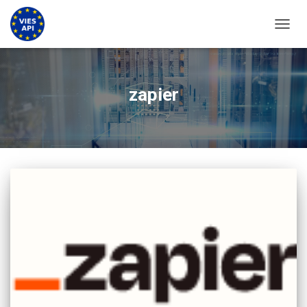
UKLJU
zapier