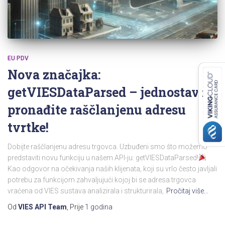
EU PDV
Nova značajka:
getVIESDataParsed – jednostavno
pronađite raščlanjenu adresu
tvrtke!
Dobijte raščlanjenu adresu trgovca. Uzbuđeni smo što možemo
predstaviti novu funkciju u našem API-ju: getVIESDataParsed!
Kao odgovor na očekivanja naših klijenata, koji su vrlo često javljali
potrebu za funkcijom zahvaljujući kojoj bi se adresa trgovca
vraćena od VIES sustava analizirala i strukturirala,
Pročitaj više…
Od
VIES API Team
, Prije
1 godina