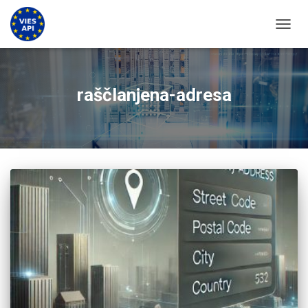
UKLJU
raščlanjena-adresa