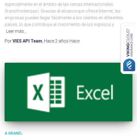
especialmente en el ámbito de las ventas internacionales
(transfronterizas). Gracias al alcance que ofrece Internet, las
empresas pueden llegar fácilmente a los clientes en diferentes
países, lo que contribuye al crecimiento de los ingresos y
Leer más…
Por
VIES API Team
, Hace
2 años
Hace
A GRANEL