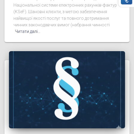
Національної системи електронних рахунків-фактур
(KSeF). Шановні клієнти, з метою забезпечення
найвищої якості послуг та повного дотримання
чинних законодавчих вимог (набрання чинності
Читати далі…