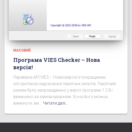
МАСОВИЙ
Програма VIES Checker – Нова
версія!
Перевірка API VIES – Нова версія з покращеним
алгоритмом надсилання пакетних запитів. Пакетний
режим було запроваджено у версії програми 1.2.8 і
ввімкнено за замовчуванням. Хоча його можна
вимкнути, ми…
Читати далі…