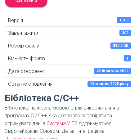
ЗАВАНТАЖИТИ
Версія
1.3.0
Завантажити
303
Розмір файлу
830,5 КБ
Кількість файлів
1
Дата створення
22 Жовтень 2022
Останнє оновлення
16 жовтня 2025 року
Бібліотека C/C++
Бібліотека, написана мовою C для використання в
програмах C / C++, яка дозволяє перевіряти та
отримувати дані з
Система VIES
підтримується
Європейським Союзом. Деталі інтеграції на
Документація
сторінки.