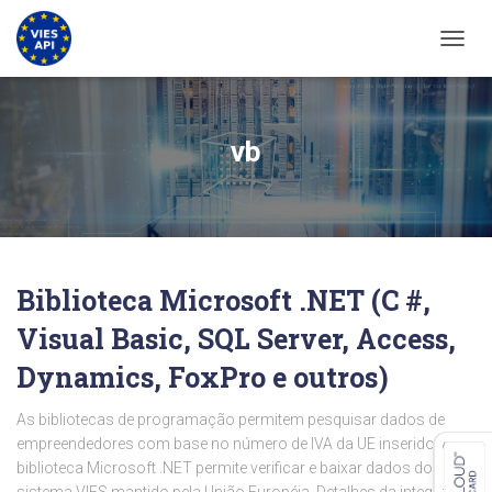
ALTER
vb
Biblioteca Microsoft .NET (C #,
Visual Basic, SQL Server, Access,
Dynamics, FoxPro e outros)
As bibliotecas de programação permitem pesquisar dados de
empreendedores com base no número de IVA da UE inserido. A
biblioteca Microsoft .NET permite verificar e baixar dados do