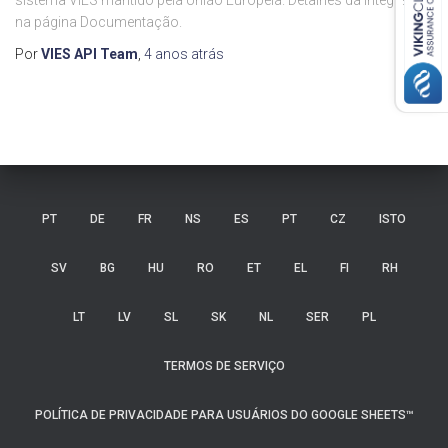
sistema VIES mantido pela União Européia. Detalhes da integração
na página Documentação.
Por
VIES API Team
,
4 anos
atrás
PT
DE
FR
NS
ES
PT
CZ
ISTO
SV
BG
HU
RO
ET
EL
FI
RH
LT
LV
SL
SK
NL
SER
PL
TERMOS DE SERVIÇO
POLÍTICA DE PRIVACIDADE PARA USUÁRIOS DO GOOGLE SHEETS™