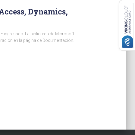
, Access, Dynamics,
E ingresado. La biblioteca de Microsoft
tegración en la página de Documentación.