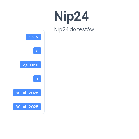
Nip24
Nip24 do testów
1.3.9
6
2,53 MB
1
30 juli 2025
30 juli 2025