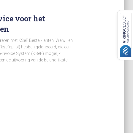
vice voor het
ren
greren met KSeF Beste klanten, We willen
ksefapi.pl) hebben gelanceerd, die een
l e-Invoice System (KSeF) mogelijk
 de uitvoering van de belangrijkste
…