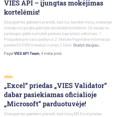
VIES API – įjungtas mokėjimas
kortelėmis!
Džiaugiamės galėdami pranešti, kad nuo šiandien mūsų svetainėje
(viesapi.eu) įjungta galimybė atsiskaityti kortelėmis. Už viesapi.eu
paslaugas galite sumokėti penkiais paprastais veiksmais: 1.
Prisijunkite prie savo paskyros 2. Skirtuke Pagrindinė informacija
įveskite ES PVM mokėtojo numerį 3. Eikite
Skaityti daugiau…
Pagal
VIES API Team
,
4 metai
prieš
URMU
„Excel“ priedas „VIES Validator“
dabar pasiekiamas oficialioje
„Microsoft“ parduotuvėje!
Džiaugiamės galėdami pranešti, kad mūsų MS Excel priedas