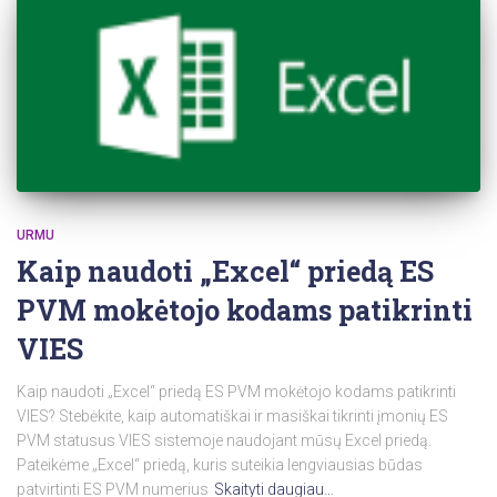
URMU
Kaip naudoti „Excel“ priedą ES
PVM mokėtojo kodams patikrinti
VIES
Kaip naudoti „Excel“ priedą ES PVM mokėtojo kodams patikrinti
VIES? Stebėkite, kaip automatiškai ir masiškai tikrinti įmonių ES
PVM statusus VIES sistemoje naudojant mūsų Excel priedą.
Pateikėme „Excel“ priedą, kuris suteikia lengviausias būdas
patvirtinti ES PVM numerius
Skaityti daugiau…