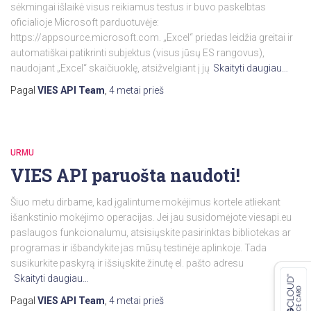
sėkmingai išlaikė visus reikiamus testus ir buvo paskelbtas
oficialioje Microsoft parduotuvėje:
https://appsource.microsoft.com. „Excel“ priedas leidžia greitai ir
automatiškai patikrinti subjektus (visus jūsų ES rangovus),
naudojant „Excel“ skaičiuoklę, atsižvelgiant į jų
Skaityti daugiau…
Pagal
VIES API Team
,
4 metai
prieš
URMU
VIES API paruošta naudoti!
Šiuo metu dirbame, kad įgalintume mokėjimus kortele atliekant
išankstinio mokėjimo operacijas. Jei jau susidomėjote viesapi.eu
paslaugos funkcionalumu, atsisiųskite pasirinktas bibliotekas ar
programas ir išbandykite jas mūsų testinėje aplinkoje. Tada
susikurkite paskyrą ir išsiųskite žinutę el. pašto adresu
Skaityti daugiau…
Pagal
VIES API Team
,
4 metai
prieš