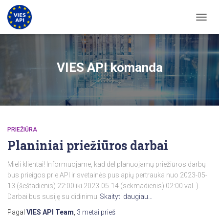
PERJU
VIES API komanda
PRIEŽIŪRA
Planiniai priežiūros darbai
Mieli klientai! Informuojame, kad dėl planuojamų priežiūros darbų
bus prieigos prie API ir svetainės puslapių pertrauka nuo 2023-05-
13 (šeštadienis) 22:00 iki 2023-05-14 (sekmadienis) 02:00 val. ).
Darbai bus susiję su didinimu
Skaityti daugiau…
Pagal
VIES API Team
,
3 metai
prieš