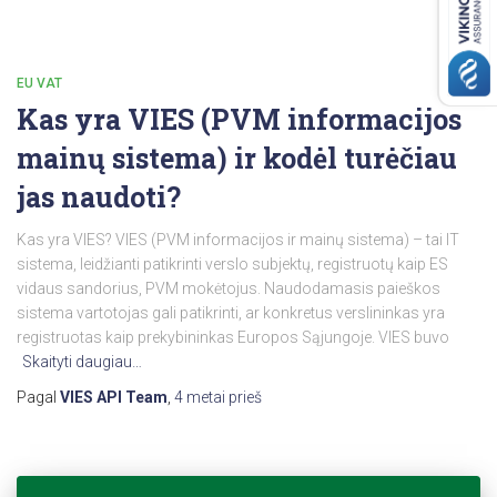
EU VAT
Kas yra VIES (PVM informacijos
mainų sistema) ir kodėl turėčiau
jas naudoti?
Kas yra VIES? VIES (PVM informacijos ir mainų sistema) – tai IT
sistema, leidžianti patikrinti verslo subjektų, registruotų kaip ES
vidaus sandorius, PVM mokėtojus. Naudodamasis paieškos
sistema vartotojas gali patikrinti, ar konkretus verslininkas yra
registruotas kaip prekybininkas Europos Sąjungoje. VIES buvo
Skaityti daugiau…
Pagal
VIES API Team
,
4 metai
prieš