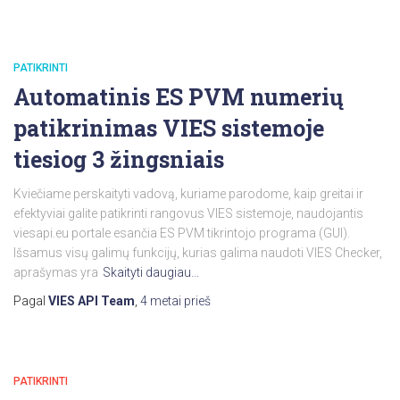
PATIKRINTI
Automatinis ES PVM numerių
patikrinimas VIES sistemoje
tiesiog 3 žingsniais
Kviečiame perskaityti vadovą, kuriame parodome, kaip greitai ir
efektyviai galite patikrinti rangovus VIES sistemoje, naudojantis
viesapi.eu portale esančia ES PVM tikrintojo programa (GUI).
Išsamus visų galimų funkcijų, kurias galima naudoti VIES Checker,
aprašymas yra
Skaityti daugiau…
Pagal
VIES API Team
,
4 metai
prieš
PATIKRINTI