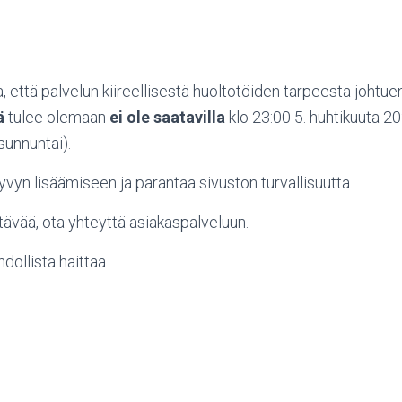
 että palvelun kiireellisestä huoltotöiden tarpeesta johtu
ä
tulee olemaan
ei ole saatavilla
klo 23:00 5. huhtikuuta 20
sunnuntai).
skyvyn lisäämiseen
ja parantaa sivuston turvallisuutta.
tävää, ota yhteyttä asiakaspalveluun.
ollista haittaa.