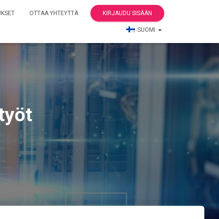
UKSET
OTTAA YHTEYTTÄ
KIRJAUDU SISÄÄN
SUOMI
työt