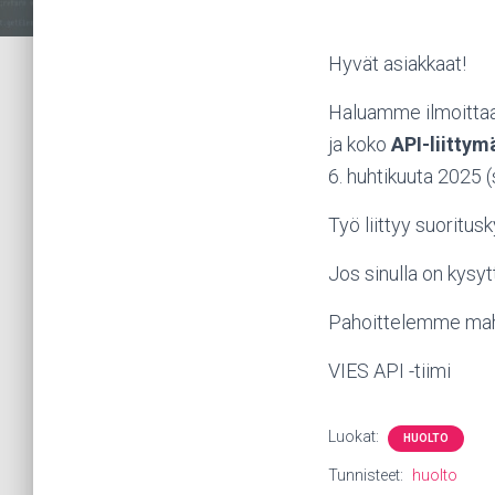
Hyvät asiakkaat!
Haluamme ilmoittaa,
ja koko
API-liittym
6. huhtikuuta 2025 (
Työ liittyy suoritu
Jos sinulla on kysyt
Pahoittelemme mahd
VIES API -tiimi
Luokat:
HUOLTO
Tunnisteet:
huolto