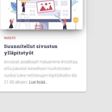
HUOLTO
Suunnitellut sivuston
ylläpitotyöt
Arvoisat asiakkaat! Haluamme ilmoittaa,
että palvelun kiireellisen huoltotöiden
vuoksi tulee nettisivujen käyttökatko klo
21.00 alkaen.
Lue lisää…