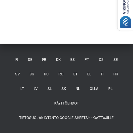
FI
DE
FR
DK
ES
PT
CZ
SE
SV
BG
HU
RO
ET
EL
FI
HR
LT
LV
SL
SK
NL
OLLA
PL
KÄYTTÖEHDOT
TIETOSUOJAKÄYTÄNTÖ GOOGLE SHEETS™ -KÄYTTÄJILLE