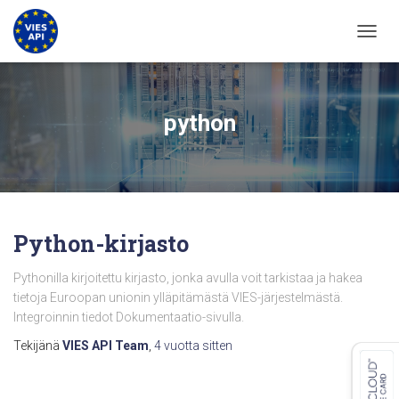
VAIHD
python
Python-kirjasto
Pythonilla kirjoitettu kirjasto, jonka avulla voit tarkistaa ja hakea
tietoja Euroopan unionin ylläpitämästä VIES-järjestelmästä.
Integroinnin tiedot Dokumentaatio-sivulla.
Tekijänä
VIES API Team
,
4 vuotta
sitten