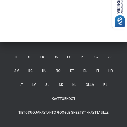
FI
DE
FR
DK
ES
PT
CZ
SE
SV
BG
HU
RO
ET
EL
FI
HR
LT
LV
SL
SK
NL
OLLA
PL
KÄYTTÖEHDOT
TIETOSUOJAKÄYTÄNTÖ GOOGLE SHEETS™ -KÄYTTÄJILLE