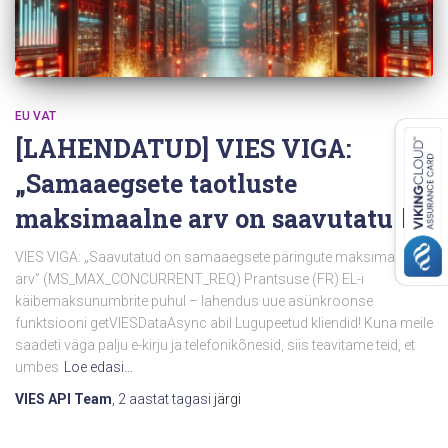
EU VAT
[LAHENDATUD] VIES VIGA:
„Samaaegsete taotluste
maksimaalne arv on saavutatud”
VIES VIGA: „Saavutatud on samaaegsete päringute maksimaalne
arv” (MS_MAX_CONCURRENT_REQ) Prantsuse (FR) EL-i
käibemaksunumbrite puhul – lahendus uue asünkroonse
funktsiooni getVIESDataAsync abil Lugupeetud kliendid! Kuna meile
saadeti väga palju e-kirju ja telefonikõnesid, siis teavitame teid, et
umbes
Loe edasi…
VIES API Team
,
2 aastat
tagasi
järgi