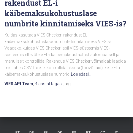
rakendust EL-i
käibemaksukohustuslase
numbrite kinnitamiseks VIES-is?
Kuidas kasutada VIES Checkeri rakendust EL-i
käibemaksukohustuslase numbrite kinnitamiseks VIESis?
Vaadake, kuidas VIES Checkeri abil VIES-süsteemis VIES-
süsteemis ettevõtete EL-i käibemaksustaatust automaatselt ja
mahuliselt kontrollida. Rakendus VIES Checker võimaldab laadida
mis tahes CSV-faile, et kontrollida üksusi (töövõtjaid), kelle EL-i
käibemaksukohustuslase numbrid
Loe edasi…
VIES API Team
,
4 aastat
tagasi
järgi
ET
DE
FR
DK
ES
PT
CZ
IT