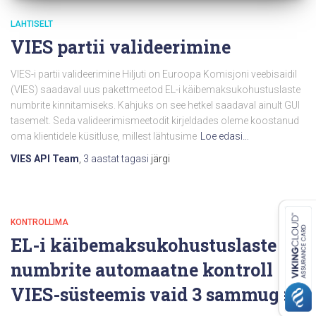
LAHTISELT
VIES partii valideerimine
VIES-i partii valideerimine Hiljuti on Euroopa Komisjoni veebisaidil
(VIES) saadaval uus pakettmeetod EL-i käibemaksukohustuslaste
numbrite kinnitamiseks. Kahjuks on see hetkel saadaval ainult GUI
tasemelt. Seda valideerimismeetodit kirjeldades oleme koostanud
oma klientidele küsitluse, millest lähtusime
Loe edasi…
VIES API Team
,
3 aastat
tagasi
järgi
KONTROLLIMA
EL-i käibemaksukohustuslaste
numbrite automaatne kontroll
VIES-süsteemis vaid 3 sammuga