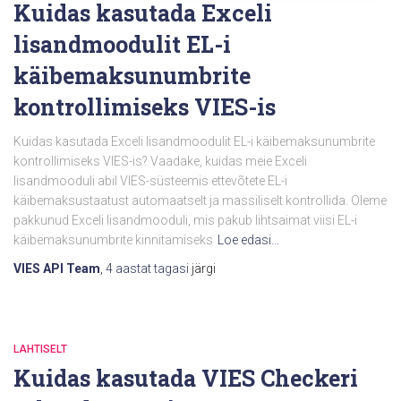
Kuidas kasutada Exceli
lisandmoodulit EL-i
käibemaksunumbrite
kontrollimiseks VIES-is
Kuidas kasutada Exceli lisandmoodulit EL-i käibemaksunumbrite
kontrollimiseks VIES-is? Vaadake, kuidas meie Exceli
lisandmooduli abil VIES-süsteemis ettevõtete EL-i
käibemaksustaatust automaatselt ja massiliselt kontrollida. Oleme
pakkunud Exceli lisandmooduli, mis pakub lihtsaimat viisi EL-i
käibemaksunumbrite kinnitamiseks
Loe edasi…
VIES API Team
,
4 aastat
tagasi
järgi
LAHTISELT
Kuidas kasutada VIES Checkeri