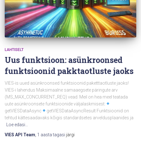
LAHTISELT
Uus funktsioon: asünkroonsed
funktsioonid pakktaotluste jaoks
VIES-is uued asünkroonsed funktsioonid paketttaotluste jaoks!
VIES-i lahendus Maksimaalne samaaegsete päringute arv
(MS_MAX_CONCURRENT_REQ) vead. Meil on hea meel teatada
uute asünkroonsete funktsioonide väljalaskmisest:
getVIESDataAsync
getVIESDataAsyncResult Funktsioonid on
tehtud kättesaadavaks kõigis standardsetes arveldusplaanides ja
Loe edasi…
VIES API Team
,
1 aasta
tagasi
järgi