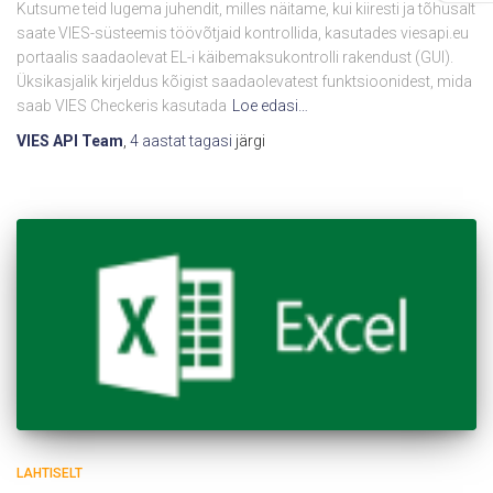
Kutsume teid lugema juhendit, milles näitame, kui kiiresti ja tõhusalt
saate VIES-süsteemis töövõtjaid kontrollida, kasutades viesapi.eu
portaalis saadaolevat EL-i käibemaksukontrolli rakendust (GUI).
Üksikasjalik kirjeldus kõigist saadaolevatest funktsioonidest, mida
saab VIES Checkeris kasutada
Loe edasi…
VIES API Team
,
4 aastat
tagasi
järgi
LAHTISELT