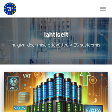
LÜLIT
lahtiselt
hulgivalideerimise ettevõtted VIES-süsteemis