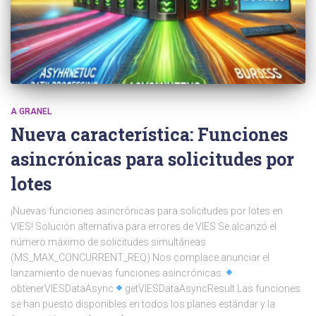
A GRANEL
Nueva característica: Funciones
asincrónicas para solicitudes por
lotes
¡Nuevas funciones asincrónicas para solicitudes por lotes en
VIES! Solución alternativa para errores de VIES Se alcanzó el
número máximo de solicitudes simultáneas
(MS_MAX_CONCURRENT_REQ) Nos complace anunciar el
lanzamiento de nuevas funciones asincrónicas:
obtenerVIESDataAsync
getVIESDataAsyncResult Las funciones
se han puesto disponibles en todos los planes estándar y la