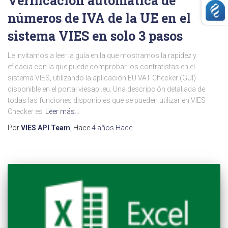
Verificación automática de
números de IVA de la UE en el
sistema VIES en solo 3 pasos
Le invitamos a leer la guía en la que mostramos la rapidez y
eficacia con la que puede comprobar los contratistas en el
sistema VIES, utilizando la aplicación EU VAT Checker (GUI)
disponible en el portal viesapi.eu. Una descripción detallada de
todas las funciones disponibles que se pueden utilizar en VIES
Checker es
Leer más…
Por
VIES API Team
, Hace
4 años
Hace