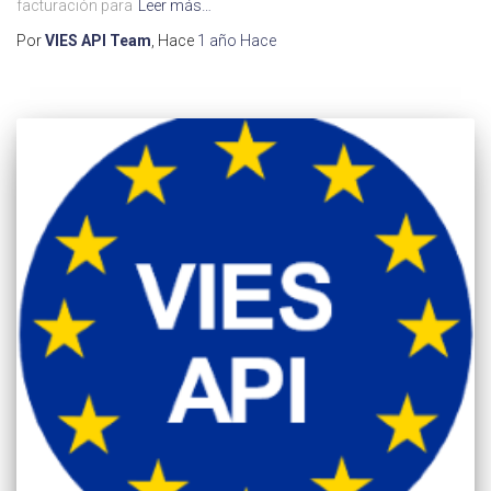
facturación para
Leer más…
Por
VIES API Team
, Hace
1 año
Hace