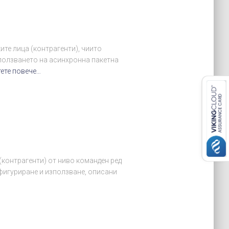
те лица (контрагенти), чиито
зползването на асинхронна пакетна
ете повече…
(контрагенти) от ниво команден ред
фигуриране и използване, описани