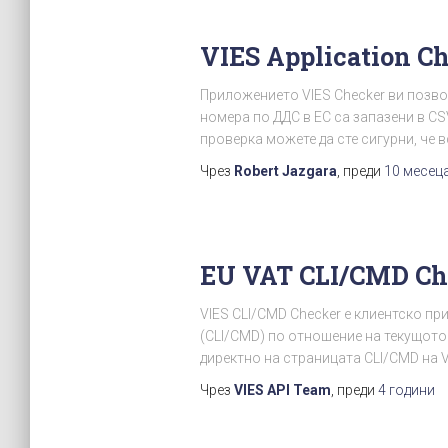
VIES Application Ch
Приложението VIES Checker ви позво
номера по ДДС в ЕС са запазени в CS
проверка можете да сте сигурни, че 
Чрез
Robert Jazgara
, преди
10 месец
EU VAT CLI/CMD Ch
VIES CLI/CMD Checker е клиентско п
(CLI/CMD) по отношение на текущото
директно на страницата CLI/CMD на V
Чрез
VIES API Team
, преди
4 години