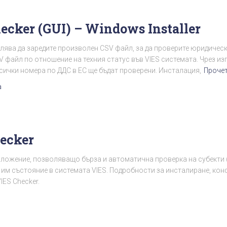
ecker (GUI) – Windows Installer
лява да заредите произволен CSV файл, за да проверите юридически
V файл по отношение на техния статус във VIES системата. Чрез и
всички номера по ДДС в ЕС ще бъдат проверени. Инсталация,
Прочет
а
ecker
риложение, позволяващо бърза и автоматична проверка на субекти 
 им състояние в системата VIES. Подробности за инсталиране, кон
IES Checker.