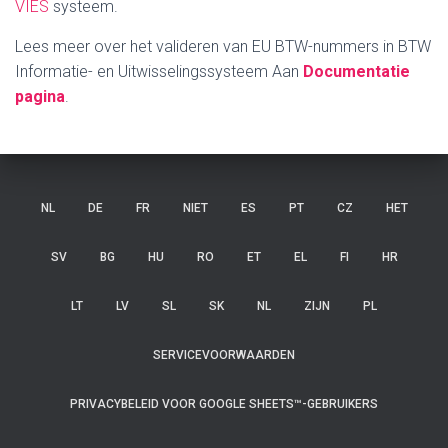
VIES
systeem.
Lees meer over het valideren van EU BTW-nummers in
BTW
Informatie- en Uitwisselingssysteem
Aan
Documentatie
pagina
.
NL
DE
FR
NIET
ES
PT
CZ
HET
SV
BG
HU
RO
ET
EL
FI
HR
LT
LV
SL
SK
NL
ZIJN
PL
SERVICEVOORWAARDEN
PRIVACYBELEID VOOR GOOGLE SHEETS™-GEBRUIKERS