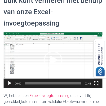
bulk kunt verifiëren met behulp
van onze Excel-
invoegtoepassing
Videospeler
00:00
02:41
Wij hebben een
Excel-invoegtoepassing
dat levert t
hij
gemakkelijkste manier om
validatie EU-btw-nummers in de