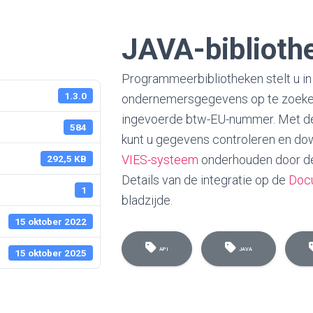
JAVA-biblioth
Programmeerbibliotheken stelt u in
1.3.0
ondernemersgegevens op te zoeken
ingevoerde btw-EU-nummer. Met de
584
kunt u gegevens controleren en do
VIES-systeem
onderhouden door de
292,5 KB
Details van de integratie op de
Doc
1
bladzijde.
15 oktober 2022
API
JAVA
15 oktober 2025