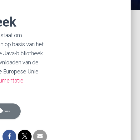
eek
 staat om
 op basis van het
 Java-bibliotheek
wnloaden van de
 Europese Unie.
umentatie
VIES