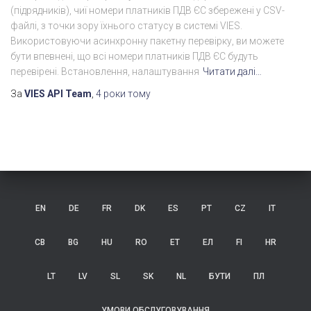
(підрядників), чиї номери платників ПДВ ЄС збережені у CSV-
файлі, з точки зору їхнього статусу в системі VIES.
Використовуючи асинхронну пакетну перевірку, ви можете
бути впевнені, що всі номери платників ПДВ ЄС будуть
перевірені. Встановлення, налаштування
Читати далі…
За
VIES API Team
,
4 роки
тому
EN
DE
FR
DK
ES
PT
CZ
IT
СВ
BG
HU
RO
ET
ЕЛ
FI
HR
LT
LV
SL
SK
NL
БУТИ
ПЛ
УМОВИ ОБСЛУГОВУВАННЯ