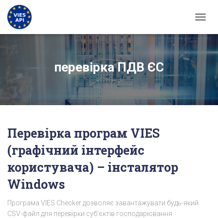
ПЕРЕМ
перевірка ПДВ ЄС
Перевірка програм VIES
(графічний інтерфейс
користувача) – інсталятор
Windows
Програма VIES Checker дозволяє завантажувати будь-який
CSV-файл для перевірки суб'єктів господарювання