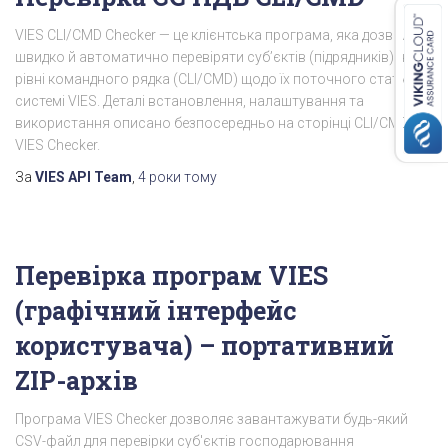
VIES CLI/CMD Checker — це клієнтська програма, яка дозволяє
швидко й автоматично перевіряти суб’єктів (підрядників) на
рівні командного рядка (CLI/CMD) щодо їх поточного статусу в
системі VIES. Деталі встановлення, налаштування та
використання описано безпосередньо на сторінці CLI/CMD
VIES Checker.
За
VIES API Team
,
4 роки
тому
Перевірка програм VIES
(графічний інтерфейс
користувача) – портативний
ZIP-архів
Програма VIES Checker дозволяє завантажувати будь-який
CSV-файл для перевірки суб'єктів господарювання