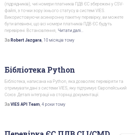
(підрядників), чиї номери платників ПДВ ЄС збережені у CSV-
файлі, з точки зору їхнього статусу в системі VIES.
Використовуючи асинхронну пакетну перевірку, ви можете
бути впевнені, що всі номери платників ПДВ ЄС будуть
перевірені. Встановлення,
Читати далі…
За
Robert Jazgara
,
10 місяців
тому
Бібліотека Python
Бібліотека, написана на Python, яка дозволяє перевіряти та
отримувати дані з системи VIES, яку підтримує Європейський
Союз. Деталі інтеграції на сторінці документації.
За
VIES API Team
,
4 роки
тому
Перевірка ЄС ПДВ CLI/CMD